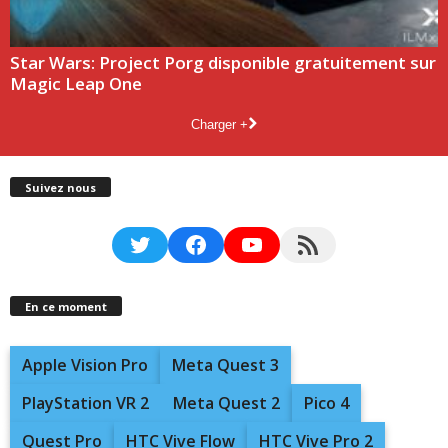
Star Wars: Project Porg disponible gratuitement sur
Magic Leap One
Charger +
Suivez nous
Twitter
Facebook
YouTube
RSS Feed
En ce moment
Apple Vision Pro
Meta Quest 3
PlayStation VR 2
Meta Quest 2
Pico 4
Quest Pro
HTC Vive Flow
HTC Vive Pro 2