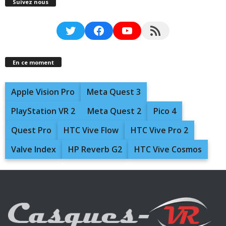
Suivez nous
Twitter
Facebook
YouTube
RSS Feed
En ce moment
Apple Vision Pro
Meta Quest 3
PlayStation VR 2
Meta Quest 2
Pico 4
Quest Pro
HTC Vive Flow
HTC Vive Pro 2
Valve Index
HP Reverb G2
HTC Vive Cosmos