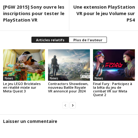
[PGW 2015] Sony ouvre les
Une extension PlayStation
inscriptions pour tester le
VR pour le jeu Volume sur
PlayStation VR
PS4
Articles relatifs
Plus de l'auteur
News
News
News
Le jeu LEGO Bricktales
Contractors Showdown,
Final Fury : Participez à
en réalité mixte sur
nouveau Battle Royale
la bêta du jeu de
Meta Quest 3
VR annoncé pour 2024
combat VR sur Meta
Quest 2
Laisser un commentaire