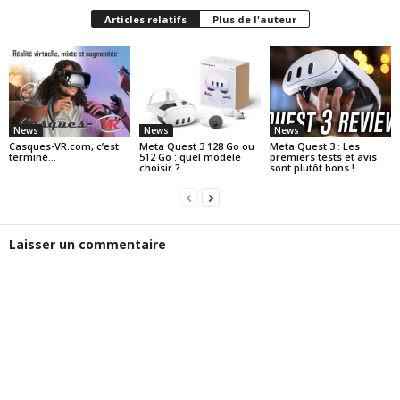
Articles relatifs
Plus de l'auteur
News
News
News
Casques-VR.com, c’est
Meta Quest 3 128 Go ou
Meta Quest 3 : Les
terminé…
512 Go : quel modèle
premiers tests et avis
choisir ?
sont plutôt bons !
Laisser un commentaire