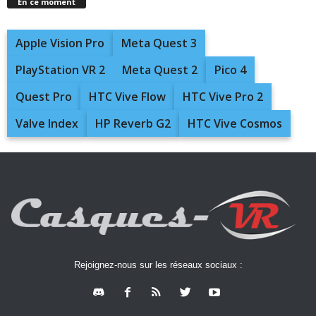
En ce moment
Apple Vision Pro
Meta Quest 3
PlayStation VR 2
Meta Quest 2
Pico 4
Quest Pro
HTC Vive Flow
HTC Vive Pro 2
Valve Index
HP Reverb G2
HTC Vive Cosmos
Rejoignez-nous sur les réseaux sociaux :