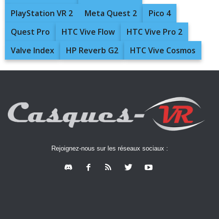
PlayStation VR 2
Meta Quest 2
Pico 4
Quest Pro
HTC Vive Flow
HTC Vive Pro 2
Valve Index
HP Reverb G2
HTC Vive Cosmos
Rejoignez-nous sur les réseaux sociaux :