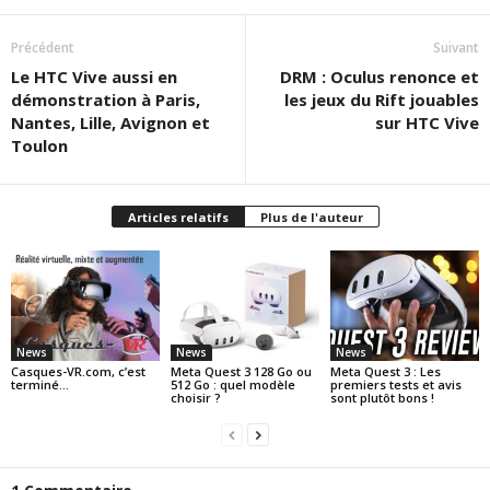
Précédent
Suivant
Le HTC Vive aussi en
DRM : Oculus renonce et
démonstration à Paris,
les jeux du Rift jouables
Nantes, Lille, Avignon et
sur HTC Vive
Toulon
Articles relatifs
Plus de l'auteur
News
News
News
Casques-VR.com, c’est
Meta Quest 3 128 Go ou
Meta Quest 3 : Les
terminé…
512 Go : quel modèle
premiers tests et avis
choisir ?
sont plutôt bons !