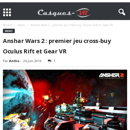
Accueil
News
Anshar Wars 2 : premier jeu cross-buy Oculus Rift et Gear VR
NEWS
Anshar Wars 2 : premier jeu cross-buy
Oculus Rift et Gear VR
Par
Antho
-
24 juin 2016
1