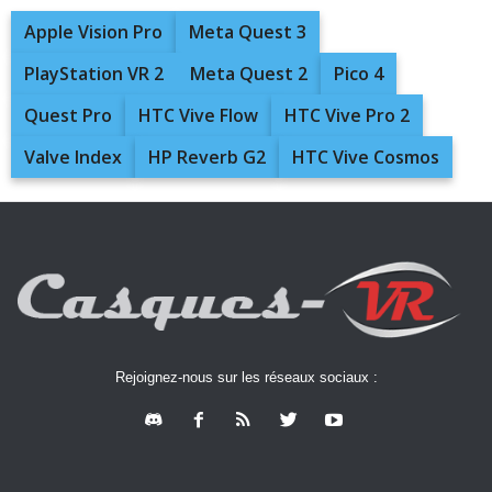
Apple Vision Pro
Meta Quest 3
PlayStation VR 2
Meta Quest 2
Pico 4
Quest Pro
HTC Vive Flow
HTC Vive Pro 2
Valve Index
HP Reverb G2
HTC Vive Cosmos
Rejoignez-nous sur les réseaux sociaux :