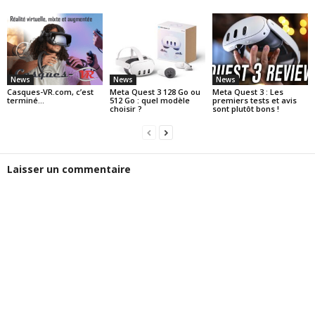
News
News
News
Casques-VR.com, c’est
Meta Quest 3 128 Go ou
Meta Quest 3 : Les
terminé…
512 Go : quel modèle
premiers tests et avis
choisir ?
sont plutôt bons !
Laisser un commentaire