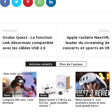
Précédent
Suivant
Oculus Quest : La fonction
Apple rachète NextVR,
Link désormais compatible
leader du streaming de
avec les câbles USB 2.0
concerts et sports en VR
Articles relatifs
Plus de l'auteur
News
News
News
Casques-VR.com, c’est
Meta Quest 3 128 Go ou
Meta Quest 3 : Les
terminé…
512 Go : quel modèle
premiers tests et avis
choisir ?
sont plutôt bons !