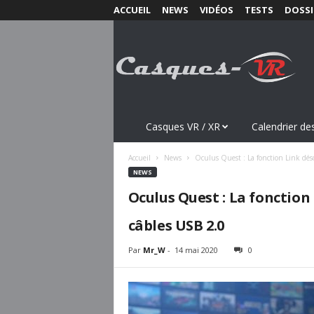
ACCUEIL
NEWS
VIDÉOS
TESTS
DOSSI
C
a
s
q
u
e
s
Casques VR / XR
Calendrier des
-
V
Accueil
News
Oculus Quest : La fonction Link déso
R
NEWS
.
Oculus Quest : La fonction
c
o
câbles USB 2.0
m
Par
Mr_W
-
14 mai 2020
0