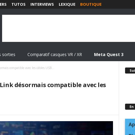
ERS
TUTOS
INTERVIEWS
LEXIQUE
BOUTIQUE
 sorties
Comparatif casques VR / XR
Meta Quest 3
rmais compatible avec les câbles USB...
Su
 Link désormais compatible avec les
En
Ap