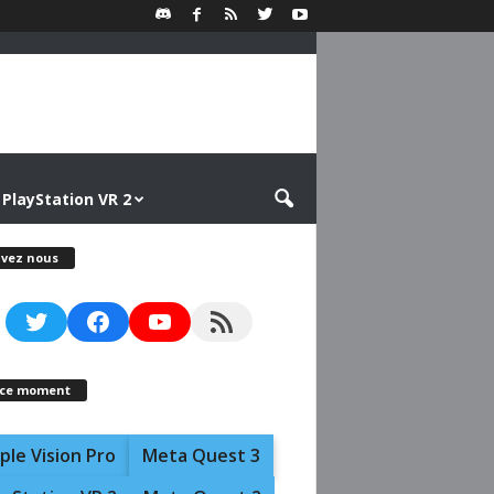
PlayStation VR 2
ivez nous
Twitter
Facebook
YouTube
RSS Feed
 ce moment
ple Vision Pro
Meta Quest 3