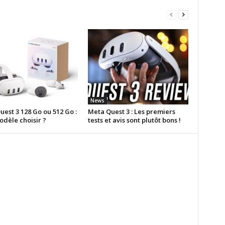
News
est 3 128 Go ou 512 Go :
Meta Quest 3 : Les premiers
odèle choisir ?
tests et avis sont plutôt bons !