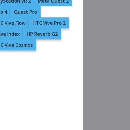
ayStation VR 2
Meta Quest 2
co 4
Quest Pro
C Vive Flow
HTC Vive Pro 2
lve Index
HP Reverb G2
C Vive Cosmos