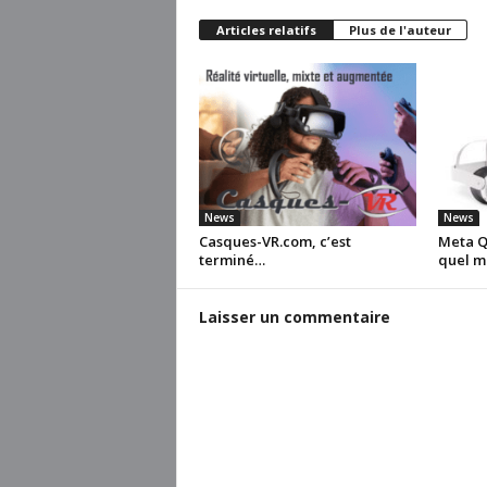
Articles relatifs
Plus de l'auteur
News
News
Casques-VR.com, c’est
Meta Qu
terminé…
quel m
Laisser un commentaire