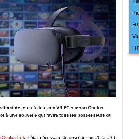
Pl
Pi
HT
Va
HT
mettant de jouer à des jeux VR PC sur son Oculus
oilà une nouvelle qui ravira tous les possesseurs du
o Oculus Link
, il était nécessaire de posséder un câble USB