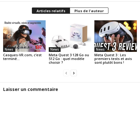
Articles relatifs
Plus de l'auteur
News
News
News
Casques-VR.com, c’est
Meta Quest 3 128 Go ou
Meta Quest 3 : Les
terminé…
512 Go : quel modèle
premiers tests et avis
choisir ?
sont plutôt bons !
Laisser un commentaire