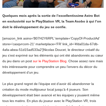
Quelques mois après la sortie de l’excellentissime Astro Bot
en exclusivité sur le PlayStation VR, la Team Asobo à qui l’on
doit le développement du jeu se confie.
[amazon_link asins=’B07H2Y6RPL’ template=’CopyOf-ProductAd’
store=’casqvrcom-21′ marketplace=’FR’ link_id=’4fda01da-67db-
4afa-abea-51d15ad533a2′]Nicolas Doucet, le directeur créatif du
jeu s’est exprimé sur les éléments qui ont été abandonnés au cœur
du jeu dans un post
sur le PlayStation Blog
. Chose assez rare mais
très intéressante pour comprendre un peu l’envers du décor du
développement d’un jeu.
Le plus grand regret de l’équipe est d’avoir dû abandonner la
création du mode multijoueur local jusqu’à 4 joueurs. Son
développement était bien avancé et les équipes y jouaient même
tous les matins. En plus du joueur avec le PlayStation VR, trois