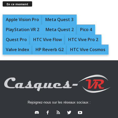
En ce moment
Apple Vision Pro
Meta Quest 3
PlayStation VR 2
Meta Quest 2
Pico 4
Quest Pro
HTC Vive Flow
HTC Vive Pro 2
Valve Index
HP Reverb G2
HTC Vive Cosmos
Rejoignez-nous sur les réseaux sociaux :