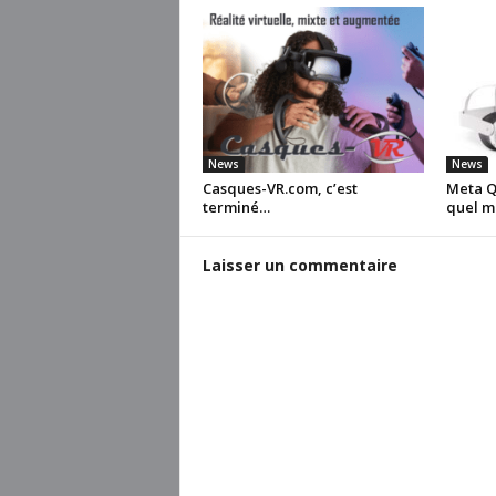
News
News
Casques-VR.com, c’est
Meta Qu
terminé…
quel m
Laisser un commentaire