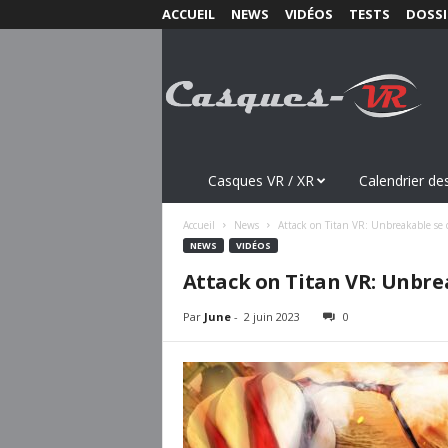
ACCUEIL
NEWS
VIDÉOS
TESTS
DOSSI
C
a
s
q
u
e
s
Casques VR / XR
Calendrier des
-
V
Accueil
News
Attack on Titan VR: Unbreakable se 
R
NEWS
VIDÉOS
.
Attack on Titan VR: Unbrea
c
o
Par
June
-
2 juin 2023
0
m