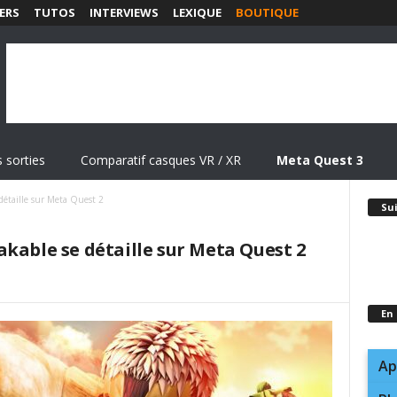
ERS
TUTOS
INTERVIEWS
LEXIQUE
BOUTIQUE
 sorties
Comparatif casques VR / XR
Meta Quest 3
détaille sur Meta Quest 2
Su
kable se détaille sur Meta Quest 2
En
Ap