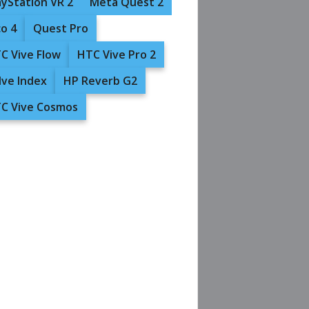
ayStation VR 2
Meta Quest 2
co 4
Quest Pro
C Vive Flow
HTC Vive Pro 2
lve Index
HP Reverb G2
C Vive Cosmos