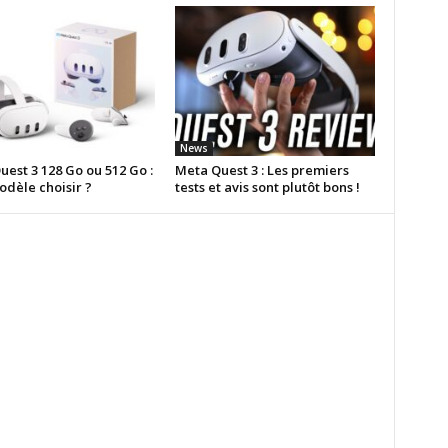
News
est 3 128 Go ou 512 Go :
Meta Quest 3 : Les premiers
odèle choisir ?
tests et avis sont plutôt bons !