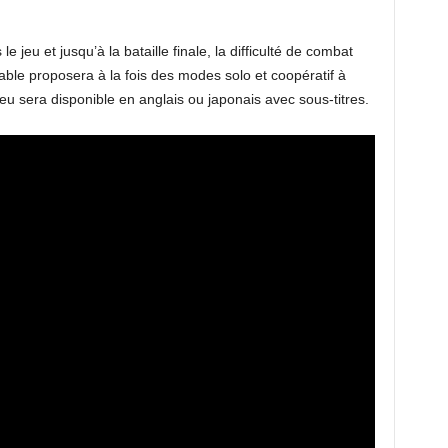
 jeu et jusqu’à la bataille finale, la difficulté de combat
ble proposera à la fois des modes solo et coopératif à
eu sera disponible en anglais ou japonais avec sous-titres.