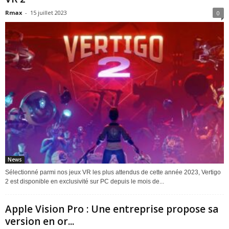
Rmax
-
15 juillet 2023
0
News
Sélectionné parmi nos jeux VR les plus attendus de cette année 2023, Vertigo
2 est disponible en exclusivité sur PC depuis le mois de...
Apple Vision Pro : Une entreprise propose sa
version en or...