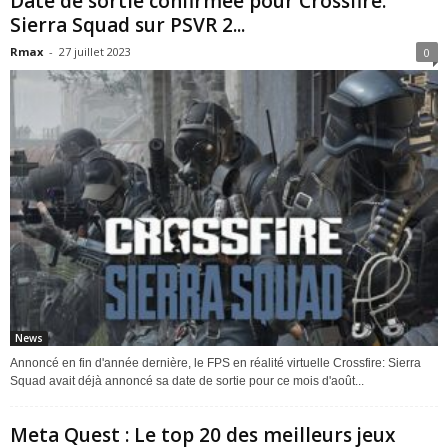
Date de sortie confirmée pour Crossfire:
Sierra Squad sur PSVR 2...
Rmax
-
27 juillet 2023
0
News
Annoncé en fin d'année dernière, le FPS en réalité virtuelle Crossfire: Sierra
Squad avait déjà annoncé sa date de sortie pour ce mois d'août...
Meta Quest : Le top 20 des meilleurs jeux