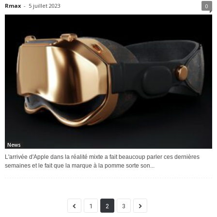
Rmax
-
5 juillet 2023
0
News
L'arrivée d'Apple dans la réalité mixte a fait beaucoup parler ces dernières
semaines et le fait que la marque à la pomme sorte son...
1
2
3