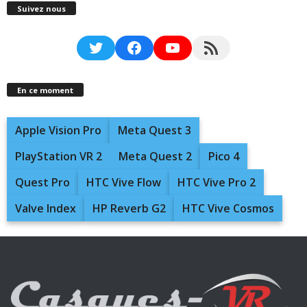
Suivez nous
Twitter
Facebook
YouTube
RSS Feed
En ce moment
Apple Vision Pro
Meta Quest 3
PlayStation VR 2
Meta Quest 2
Pico 4
Quest Pro
HTC Vive Flow
HTC Vive Pro 2
Valve Index
HP Reverb G2
HTC Vive Cosmos