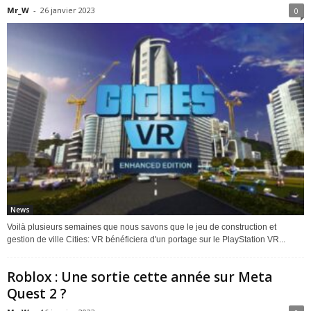
Mr_W
-
26 janvier 2023
0
News
Voilà plusieurs semaines que nous savons que le jeu de construction et
gestion de ville Cities: VR bénéficiera d'un portage sur le PlayStation VR...
Roblox : Une sortie cette année sur Meta
Quest 2 ?