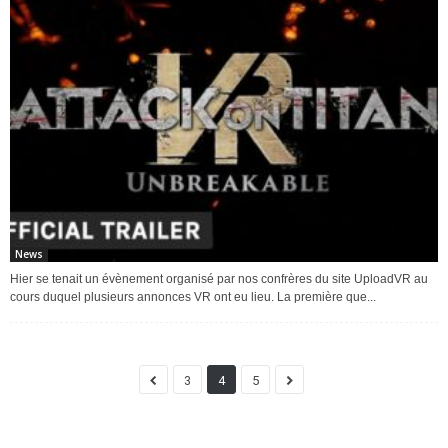
News
Hier se tenait un évènement organisé par nos confrères du site UploadVR au
cours duquel plusieurs annonces VR ont eu lieu. La première que...
3
4
5