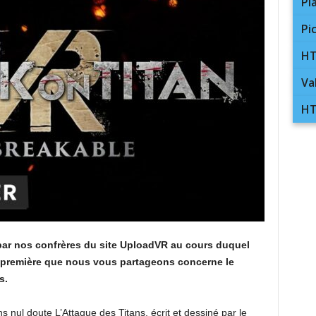
Pl
Pi
HT
Va
HT
par nos confrères du site UploadVR au cours duquel
a première que nous vous partageons concerne le
s.
ul doute L’Attaque des Titans, écrit et dessiné par le