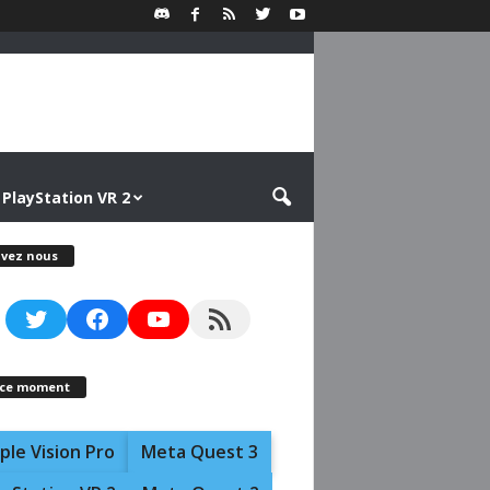
PlayStation VR 2
ivez nous
Twitter
Facebook
YouTube
RSS Feed
 ce moment
ple Vision Pro
Meta Quest 3