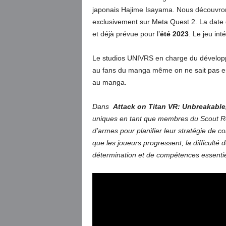
japonais Hajime Isayama. Nous découvrons
exclusivement sur Meta Quest 2. La date 
et déjà prévue pour l’
été 2023
. Le jeu in
Le studios UNIVRS en charge du développem
au fans du manga même on ne sait pas en
au manga.
Dans
Attack on Titan VR: Unbreakable
uniques en tant que membres du Scout R
d’armes pour planifier leur stratégie de c
que les joueurs progressent, la difficult
détermination et de compétences essentielle