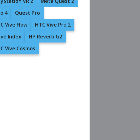
ayStation VR 2
Meta Quest 2
co 4
Quest Pro
C Vive Flow
HTC Vive Pro 2
lve Index
HP Reverb G2
C Vive Cosmos