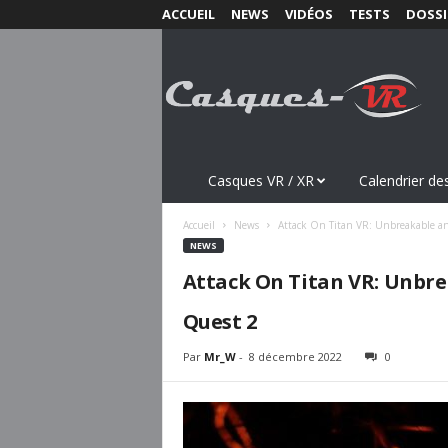
ACCUEIL
NEWS
VIDÉOS
TESTS
DOSSI
C
a
s
q
u
e
s
Casques VR / XR
Calendrier des
-
V
Accueil
News
Attack On Titan VR: Unbreakable a
R
NEWS
.
Attack On Titan VR: Unbre
c
o
Quest 2
m
Par
Mr_W
-
8 décembre 2022
0