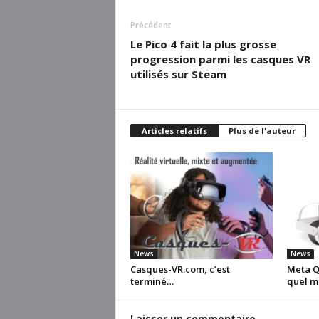
Précédent
Le Pico 4 fait la plus grosse
progression parmi les casques VR
utilisés sur Steam
Articles relatifs
Plus de l'auteur
News
News
Casques-VR.com, c’est
Meta Qu
terminé…
quel m
Laisser un commentaire