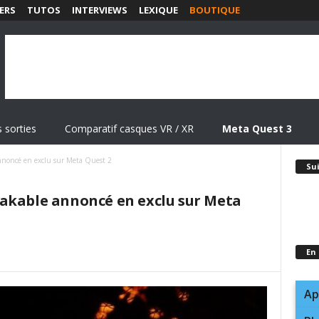
ERS
TUTOS
INTERVIEWS
LEXIQUE
BOUTIQUE
 sorties
Comparatif casques VR / XR
Meta Quest 3
nnoncé en exclu sur Meta Quest 2
Su
akable annoncé en exclu sur Meta
En
Ap