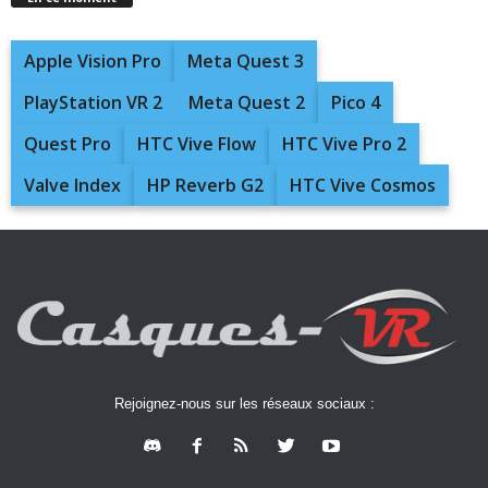
Apple Vision Pro
Meta Quest 3
PlayStation VR 2
Meta Quest 2
Pico 4
Quest Pro
HTC Vive Flow
HTC Vive Pro 2
Valve Index
HP Reverb G2
HTC Vive Cosmos
Rejoignez-nous sur les réseaux sociaux :