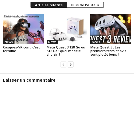
Articles relatifs
Plus de l'auteur
News
News
News
Casques-VR.com, c’est
Meta Quest 3 128 Go ou
Meta Quest 3 : Les
terminé…
512 Go : quel modèle
premiers tests et avis
choisir ?
sont plutôt bons !
Laisser un commentaire