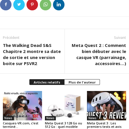
Précédent
Suivant
The Walking Dead S&S
Meta Quest 2 : Comment
Chapitre 2 montre sa date
bien débuter avec le
de sortie et une version
casque VR (parrainage,
boite sur PSVR2
accessoires…)
Articles relatifs
Plus de l'auteur
News
News
News
Casques-VR.com, c’est
Meta Quest 3 128 Go ou
Meta Quest 3 : Les
terminé…
512 Go : quel modèle
premiers tests et avis