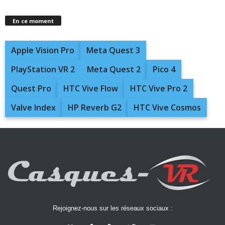
En ce moment
Apple Vision Pro
Meta Quest 3
PlayStation VR 2
Meta Quest 2
Pico 4
Quest Pro
HTC Vive Flow
HTC Vive Pro 2
Valve Index
HP Reverb G2
HTC Vive Cosmos
Rejoignez-nous sur les réseaux sociaux :