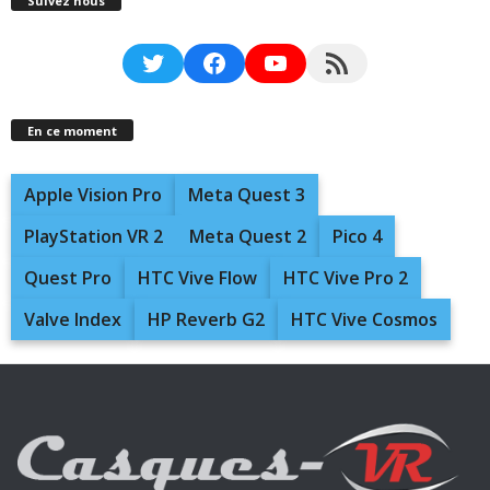
Suivez nous
Twitter
Facebook
YouTube
RSS Feed
En ce moment
Apple Vision Pro
Meta Quest 3
PlayStation VR 2
Meta Quest 2
Pico 4
Quest Pro
HTC Vive Flow
HTC Vive Pro 2
Valve Index
HP Reverb G2
HTC Vive Cosmos