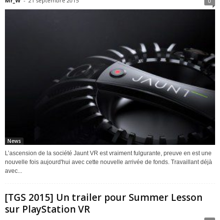
Mr_W
-
21 septembre 2015
0
News
L’ascension de la société Jaunt VR est vraiment fulgurante, preuve en est une
nouvelle fois aujourd'hui avec cette nouvelle arrivée de fonds. Travaillant déjà
avec...
[TGS 2015] Un trailer pour Summer Lesson
sur PlayStation VR