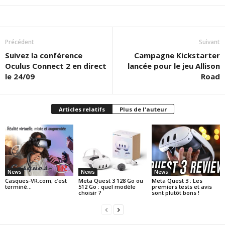
Précédent
Suivant
Suivez la conférence
Campagne Kickstarter
Oculus Connect 2 en direct
lancée pour le jeu Allison
le 24/09
Road
Articles relatifs
Plus de l'auteur
News
News
News
Casques-VR.com, c’est
Meta Quest 3 128 Go ou
Meta Quest 3 : Les
terminé…
512 Go : quel modèle
premiers tests et avis
choisir ?
sont plutôt bons !