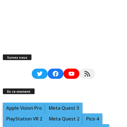
Suivez nous
Twitter
Facebook
YouTube
RSS Feed
En ce moment
Apple Vision Pro
Meta Quest 3
PlayStation VR 2
Meta Quest 2
Pico 4