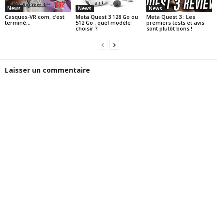
News
News
News
Casques-VR.com, c’est
Meta Quest 3 128 Go ou
Meta Quest 3 : Les
terminé…
512 Go : quel modèle
premiers tests et avis
choisir ?
sont plutôt bons !
Laisser un commentaire