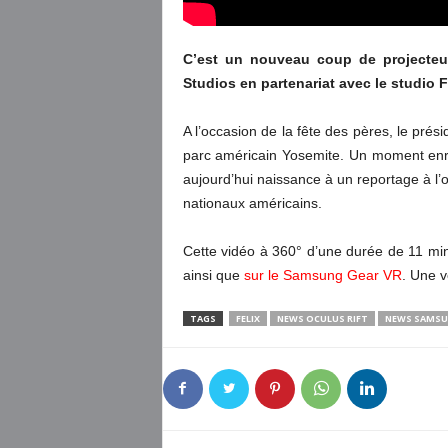
C’est un nouveau coup de projecteur 
Studios en partenariat avec le studio F
A l’occasion de la fête des pères, le pré
parc américain Yosemite. Un moment enre
aujourd’hui naissance à un reportage à l’
nationaux américains.
Cette vidéo à 360° d’une durée de 11 mi
ainsi que
sur le Samsung Gear VR
. Une v
TAGS
FELIX
NEWS OCULUS RIFT
NEWS SAMSU