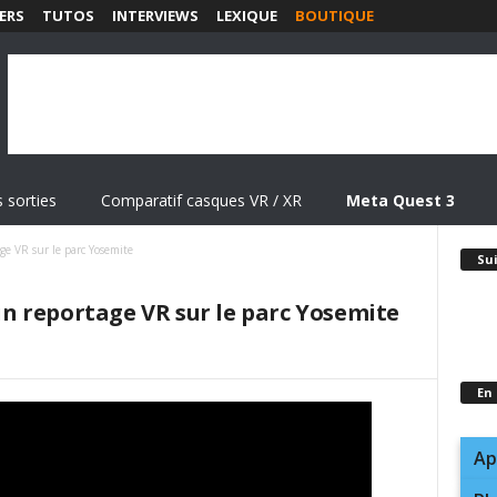
ERS
TUTOS
INTERVIEWS
LEXIQUE
BOUTIQUE
 sorties
Comparatif casques VR / XR
Meta Quest 3
e VR sur le parc Yosemite
Su
 reportage VR sur le parc Yosemite
En
Ap