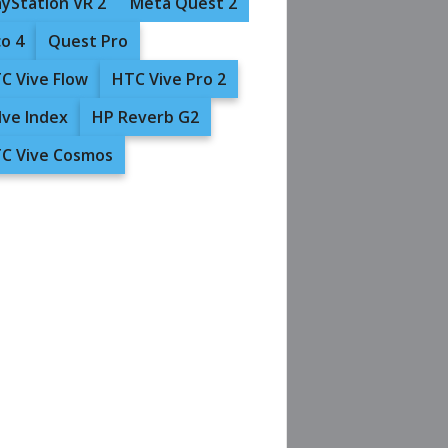
ayStation VR 2
Meta Quest 2
co 4
Quest Pro
C Vive Flow
HTC Vive Pro 2
lve Index
HP Reverb G2
C Vive Cosmos