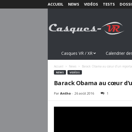
ACCUEIL
NEWS
VIDÉOS
TESTS
DOSSI
C
a
s
q
u
e
s
Casques VR / XR
Calendrier des
-
V
Accueil
News
Barack Obama au cœur d’un reportag
R
NEWS
VIDÉOS
.
Barack Obama au cœur d’un
c
o
Par
Antho
-
26 août 2016
1
m