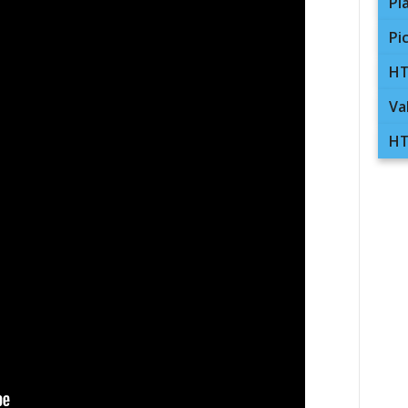
Pl
Pi
HT
Va
HT