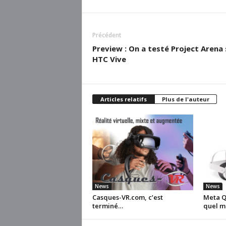
Précédent
Preview : On a testé Project Arena 
HTC Vive
Articles relatifs
Plus de l'auteur
News
News
Casques-VR.com, c’est
Meta Qu
terminé…
quel m