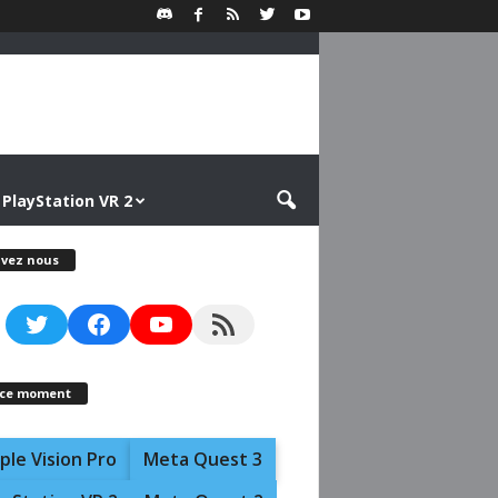
PlayStation VR 2
ivez nous
Twitter
Facebook
YouTube
RSS Feed
 ce moment
ple Vision Pro
Meta Quest 3