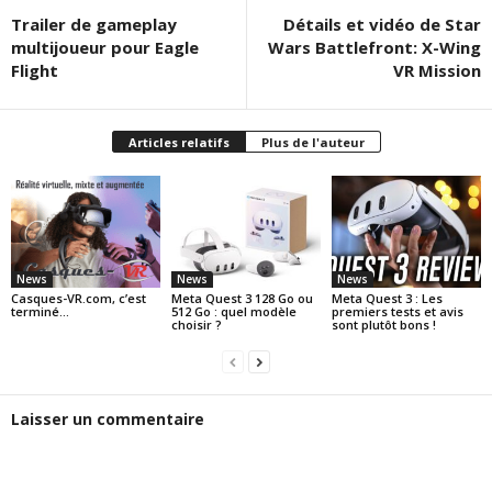
Trailer de gameplay
Détails et vidéo de Star
multijoueur pour Eagle
Wars Battlefront: X-Wing
Flight
VR Mission
Articles relatifs
Plus de l'auteur
News
News
News
Casques-VR.com, c’est
Meta Quest 3 128 Go ou
Meta Quest 3 : Les
terminé…
512 Go : quel modèle
premiers tests et avis
choisir ?
sont plutôt bons !
Laisser un commentaire