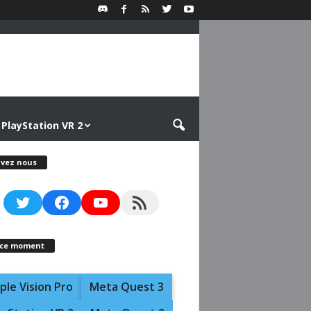
PlayStation VR 2
ivez nous
Twitter
Facebook
YouTube
RSS Feed
 ce moment
ple Vision Pro
Meta Quest 3