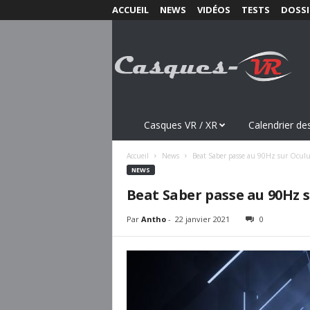
ACCUEIL
NEWS
VIDÉOS
TESTS
DOSSI
C
a
s
q
u
e
s
Casques VR / XR
Calendrier des
-
V
Accueil
News
Beat Saber passe au 90Hz sur Oculus
R
NEWS
.
Beat Saber passe au 90Hz s
c
o
Par
Antho
-
22 janvier 2021
0
m