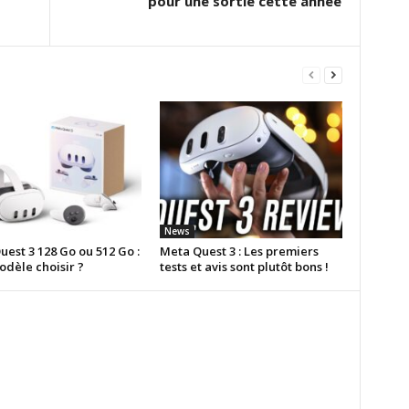
pour une sortie cette année
News
est 3 128 Go ou 512 Go :
Meta Quest 3 : Les premiers
odèle choisir ?
tests et avis sont plutôt bons !