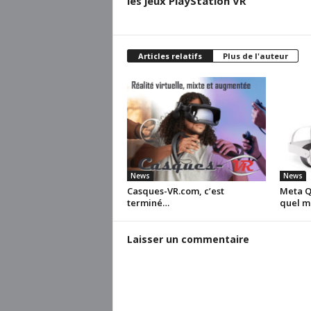
les jeux PlayStation VR
Articles relatifs
Plus de l'auteur
News
News
Casques-VR.com, c’est
Meta Qu
terminé…
quel m
Laisser un commentaire