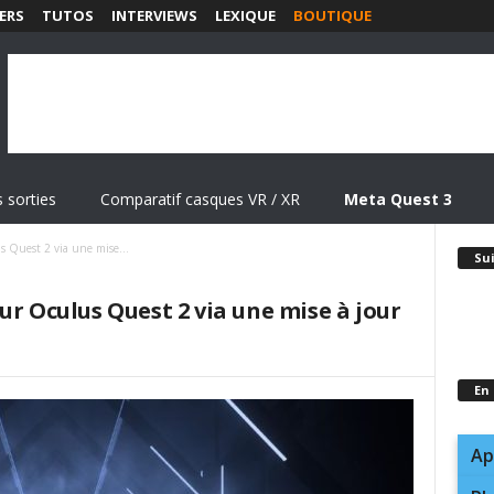
ERS
TUTOS
INTERVIEWS
LEXIQUE
BOUTIQUE
 sorties
Comparatif casques VR / XR
Meta Quest 3
 Quest 2 via une mise...
Su
ur Oculus Quest 2 via une mise à jour
En
Ap