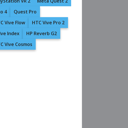
ayStation VR 2
Meta Quest 2
co 4
Quest Pro
C Vive Flow
HTC Vive Pro 2
lve Index
HP Reverb G2
C Vive Cosmos