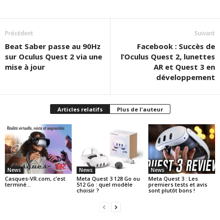
Précédent
Suivant
Beat Saber passe au 90Hz
Facebook : Succès de
sur Oculus Quest 2 via une
l’Oculus Quest 2, lunettes
mise à jour
AR et Quest 3 en
développement
Articles relatifs
Plus de l'auteur
News
News
News
Casques-VR.com, c’est
Meta Quest 3 128 Go ou
Meta Quest 3 : Les
terminé…
512 Go : quel modèle
premiers tests et avis
choisir ?
sont plutôt bons !