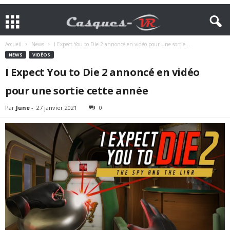
Accueil
News
I Expect You to Die 2 annoncé en vidéo pour une sortie...
NEWS
VIDÉOS
I Expect You to Die 2 annoncé en vidéo
pour une sortie cette année
Par
June
-
27 janvier 2021
0