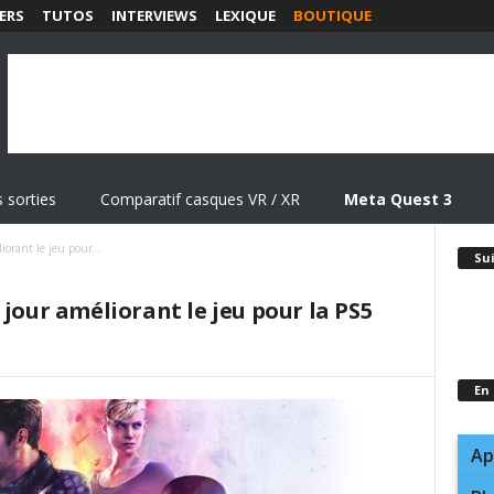
ERS
TUTOS
INTERVIEWS
LEXIQUE
BOUTIQUE
 sorties
Comparatif casques VR / XR
Meta Quest 3
iorant le jeu pour...
Su
 jour améliorant le jeu pour la PS5
En
Ap