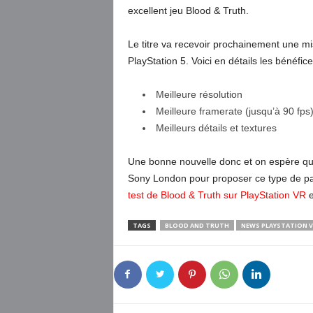
excellent jeu Blood & Truth.
Le titre va recevoir prochainement une mis
PlayStation 5. Voici en détails les bénéfic
Meilleure résolution
Meilleure framerate (jusqu’à 90 fps
Meilleurs détails et textures
Une bonne nouvelle donc et on espère que
Sony London pour proposer ce type de patc
test de Blood & Truth sur PlayStation VR
e
TAGS
BLOOD AND TRUTH
NEWS PLAYSTATION V