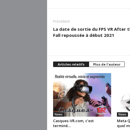
Précédent
La date de sortie du FPS VR After 
Fall repoussée à début 2021
Articles relatifs
Plus de l'auteur
News
News
Casques-VR.com, c’est
Meta Qu
terminé…
quel m