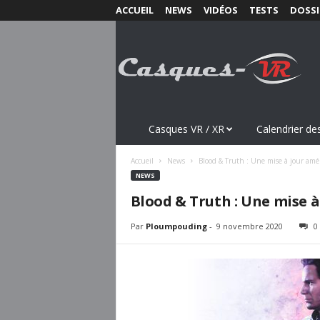
ACCUEIL
NEWS
VIDÉOS
TESTS
DOSSI
C
a
s
q
u
e
s
Casques VR / XR
Calendrier des
-
V
Accueil
News
Blood & Truth : Une mise à jour amél
R
NEWS
.
Blood & Truth : Une mise à
c
o
Par
Ploumpouding
-
9 novembre 2020
0
m