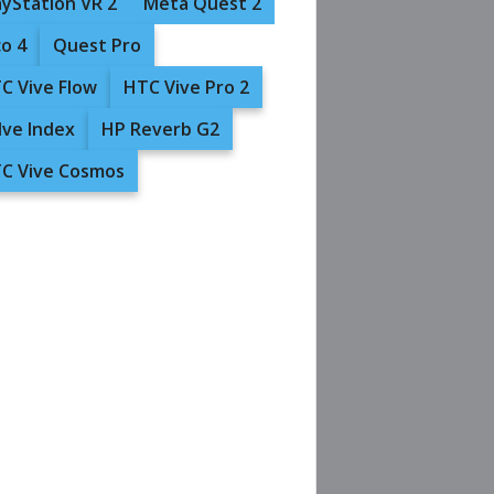
ayStation VR 2
Meta Quest 2
co 4
Quest Pro
C Vive Flow
HTC Vive Pro 2
lve Index
HP Reverb G2
C Vive Cosmos