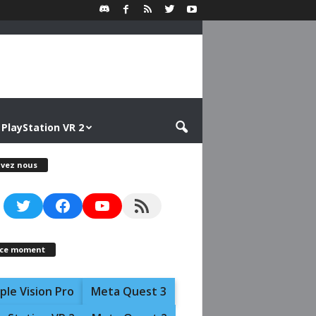
PlayStation VR 2
ivez nous
Twitter
Facebook
YouTube
RSS Feed
 ce moment
ple Vision Pro
Meta Quest 3