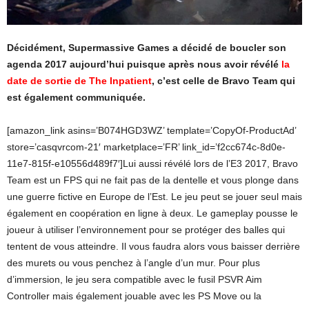
Décidément, Supermassive Games a décidé de boucler son
agenda 2017 aujourd’hui puisque après nous avoir révélé
la
date de sortie de The Inpatient
, c’est celle de Bravo Team qui
est également communiquée.
[amazon_link asins=’B074HGD3WZ’ template=’CopyOf-ProductAd’
store=’casqvrcom-21′ marketplace=’FR’ link_id=’f2cc674c-8d0e-
11e7-815f-e10556d489f7′]Lui aussi révélé lors de l’E3 2017, Bravo
Team est un FPS qui ne fait pas de la dentelle et vous plonge dans
une guerre fictive en Europe de l’Est. Le jeu peut se jouer seul mais
également en coopération en ligne à deux. Le gameplay pousse le
joueur à utiliser l’environnement pour se protéger des balles qui
tentent de vous atteindre. Il vous faudra alors vous baisser derrière
des murets ou vous penchez à l’angle d’un mur. Pour plus
d’immersion, le jeu sera compatible avec le fusil PSVR Aim
Controller mais également jouable avec les PS Move ou la