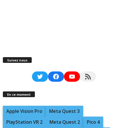
Suivez nous
Twitter
Facebook
YouTube
RSS Feed
En ce moment
Apple Vision Pro
Meta Quest 3
PlayStation VR 2
Meta Quest 2
Pico 4