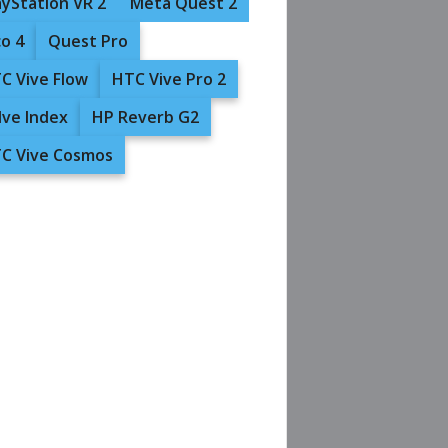
ayStation VR 2
Meta Quest 2
co 4
Quest Pro
C Vive Flow
HTC Vive Pro 2
lve Index
HP Reverb G2
C Vive Cosmos