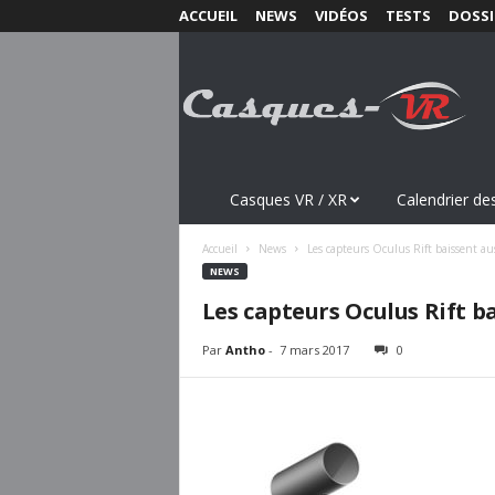
ACCUEIL
NEWS
VIDÉOS
TESTS
DOSSI
C
a
s
q
u
e
s
Casques VR / XR
Calendrier des
-
V
Accueil
News
Les capteurs Oculus Rift baissent aus
R
NEWS
.
Les capteurs Oculus Rift ba
c
o
Par
Antho
-
7 mars 2017
0
m