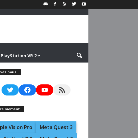
PlayStation VR 2
ivez nous
Twitter
Facebook
YouTube
RSS Feed
 ce moment
ple Vision Pro
Meta Quest 3