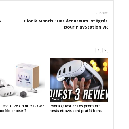
Suivant
k
Bionik Mantis : Des écouteurs intégrés
pour PlayStation VR
News
est 3 128 Go ou 512 Go :
Meta Quest 3 : Les premiers
odèle choisir ?
tests et avis sont plutôt bons !