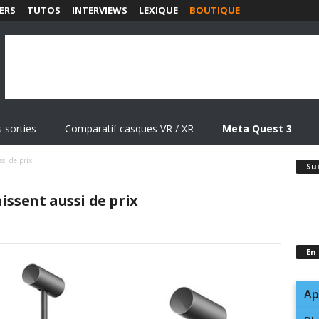
ERS
TUTOS
INTERVIEWS
LEXIQUE
BOUTIQUE
 sorties
Comparatif casques VR / XR
Meta Quest 3
si de prix
Su
issent aussi de prix
En
Ap