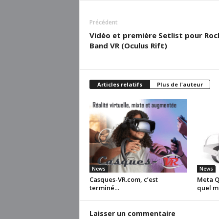
Précédent
Vidéo et première Setlist pour Roc
Band VR (Oculus Rift)
Articles relatifs
Plus de l'auteur
News
News
Casques-VR.com, c’est
Meta Qu
terminé…
quel m
Laisser un commentaire