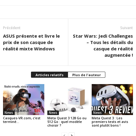
Précédent
Suivant
ASUS présente et livre le
Star Wars: Jedi Challenges
prix de son casque de
– Tous les détails du
réalité mixte Windows
casque de réalité
augmentée !
Articles relatifs
Plus de l'auteur
News
News
News
Casques-VR.com, c’est
Meta Quest 3 128 Go ou
Meta Quest 3 : Les
terminé…
512 Go : quel modèle
premiers tests et avis
choisir ?
sont plutôt bons !