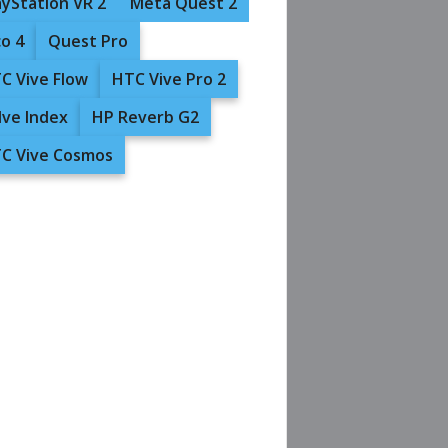
ayStation VR 2
Meta Quest 2
co 4
Quest Pro
C Vive Flow
HTC Vive Pro 2
lve Index
HP Reverb G2
C Vive Cosmos