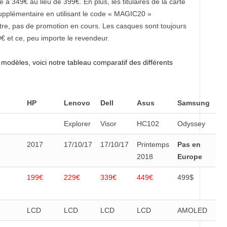
té à 349€ au lieu de 399€. En plus, les titulaires de la carte
upplémentaire en utilisant le code « MAGIC20 »
re, pas de promotion en cours. Les casques sont toujours
€ et ce, peu importe le revendeur.
 modèles, voici notre tableau comparatif des différents
HP
Lenovo
Dell
Asus
Samsung
Explorer
Visor
HC102
Odyssey
2017
17/10/17
17/10/17
Printemps
Pas en
2018
Europe
199€
229€
339€
449€
499$
LCD
LCD
LCD
LCD
AMOLED