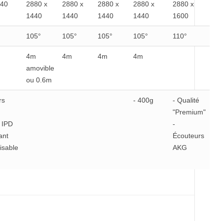
440
2880 x
2880 x
2880 x
2880 x
2880 x
1440
1440
1440
1440
1600
105°
105°
105°
105°
110°
4m
4m
4m
4m
amovible
ou 0.6m
rs
- 400g
- Qualité
"Premium"
 IPD
-
ant
Écouteurs
isable
AKG