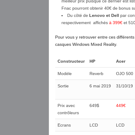
meilleur prix puisque ce dernier est lis
Fnac pourront obtenir 40€ de bonus s
Du côté de
Lenovo et Dell
par cont
respectivement affichés
à 399€
et 510
Pour vous y retrouver entre ces différents
casques Windows Mixed Reality.
Constructeur
HP
Acer
Modèle
Reverb
OJO 500
Sortie
6 mai 2019
31/10/19
Prix avec
649$
449€
contrôleurs
Ecrans
LCD
LCD