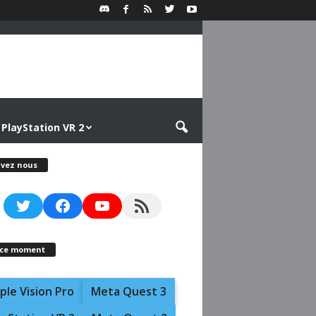
PlayStation VR 2
ivez nous
Twitter
Facebook
YouTube
RSS Feed
 ce moment
ple Vision Pro
Meta Quest 3