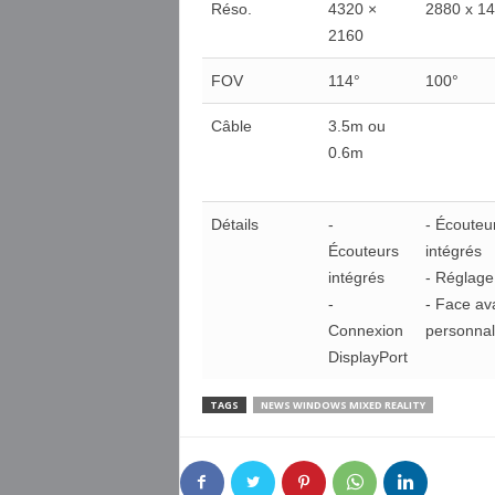
Réso.
4320 ×
2880 x 1
2160
FOV
114°
100°
Câble
3.5m ou
0.6m
Détails
-
- Écouteu
Écouteurs
intégrés
intégrés
- Réglage
-
- Face av
Connexion
personnal
DisplayPort
TAGS
NEWS WINDOWS MIXED REALITY