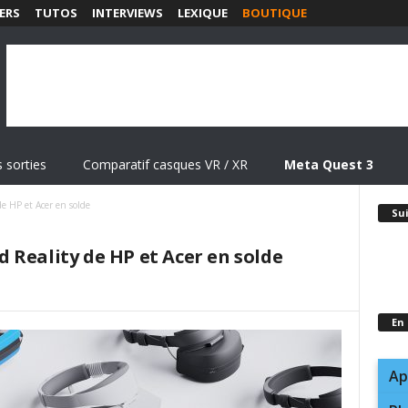
ERS
TUTOS
INTERVIEWS
LEXIQUE
BOUTIQUE
 sorties
Comparatif casques VR / XR
Meta Quest 3
e HP et Acer en solde
Su
 Reality de HP et Acer en solde
En
Ap