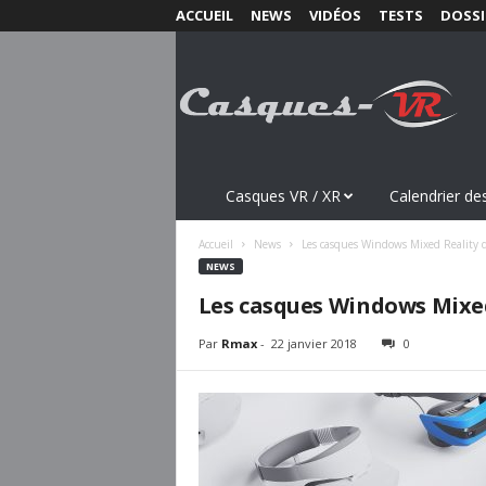
ACCUEIL
NEWS
VIDÉOS
TESTS
DOSSI
C
a
s
q
u
e
s
Casques VR / XR
Calendrier des
-
V
Accueil
News
Les casques Windows Mixed Reality d
R
NEWS
.
Les casques Windows Mixed
c
o
Par
Rmax
-
22 janvier 2018
0
m