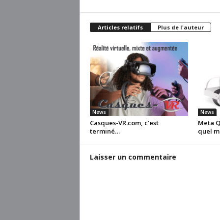
Articles relatifs
Plus de l'auteur
News
News
Casques-VR.com, c’est
Meta Qu
terminé…
quel m
Laisser un commentaire