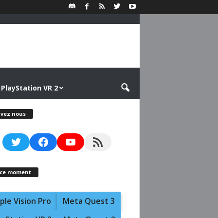
PlayStation VR 2
ivez nous
Twitter
Facebook
YouTube
RSS Feed
 ce moment
ple Vision Pro
Meta Quest 3