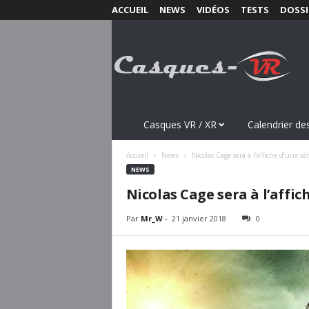
ACCUEIL
NEWS
VIDÉOS
TESTS
DOSSI
C
a
s
q
u
e
s
Casques VR / XR
Calendrier des
-
V
Accueil
News
Nicolas Cage sera à l’affiche d’une sér
R
NEWS
.
Nicolas Cage sera à l’affich
c
o
Par
Mr_W
-
21 janvier 2018
0
m