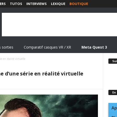
ERS
TUTOS
INTERVIEWS
LEXIQUE
BOUTIQUE
 sorties
Comparatif casques VR / XR
Meta Quest 3
ie en réalité virtuelle
Su
e d’une série en réalité virtuelle
En
Ap