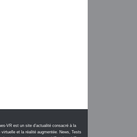
es-VR est un site d’actualité consacré à la
é virtuelle et la réalité augmentée. News, Tests