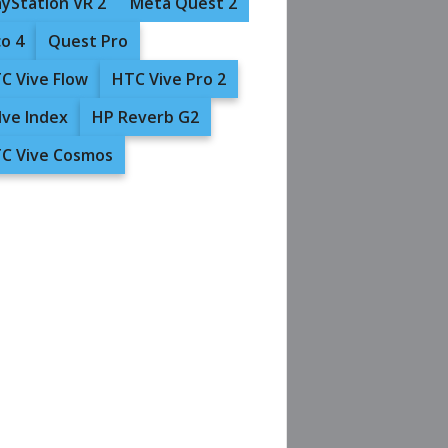
ayStation VR 2
Meta Quest 2
co 4
Quest Pro
C Vive Flow
HTC Vive Pro 2
lve Index
HP Reverb G2
C Vive Cosmos