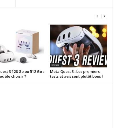
News
est 3 128 Go ou 512 Go :
Meta Quest 3 : Les premiers
odèle choisir ?
tests et avis sont plutôt bons !