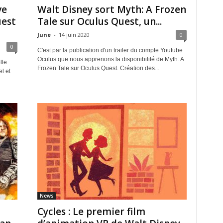
ve
Walt Disney sort Myth: A Frozen
uest
Tale sur Oculus Quest, un...
June
-
14 juin 2020
0
0
C'est par la publication d'un trailer du compte Youtube
Oculus que nous apprenons la disponibilité de Myth: A
lle
Frozen Tale sur Oculus Quest. Création des...
l et
News
Cycles : Le premier film