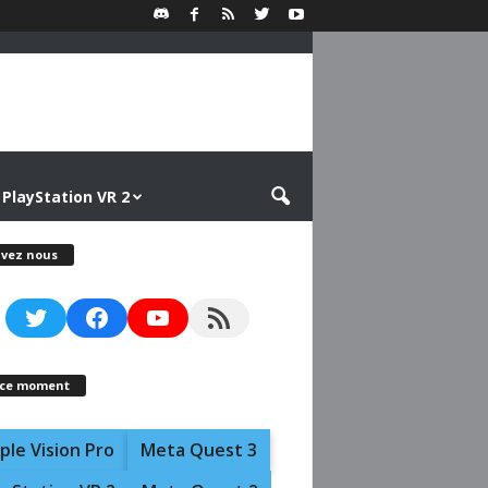
PlayStation VR 2
ivez nous
Twitter
Facebook
YouTube
RSS Feed
 ce moment
ple Vision Pro
Meta Quest 3