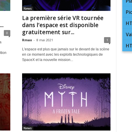
Pl
News
Pi
La première série VR tournée
HT
..
dans l’espace est disponible
gratuitement sur...
0
Va
Rmax
-
8 mai 2021
1
a
HT
L'espace est plus que jamais sur le devant de la scène
tion
en ce moment avec les exploits technologiques de
SpaceX et la nouvelle mission...
News