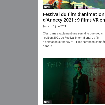
News
Festival du film d’animation
d’Annecy 2021 : 9 films VR en.
June
-
7 juin 2021
C'est dans exactement une semaine que s'ouvrir
l'édition 2021 du Festival international du film
d'animation d'Annecy et 9 films seront en compéti
dans la...
News