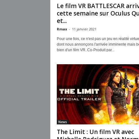
Le film VR BATTLESCAR arri
cette semaine sur Oculus Q
et...
Rmax
-
11 janvier 2021
Pour une fois, ce n'est pas un jeu en réalité virtue
dont nous annonçons l'arrivée imminente mais be
bien d'un film VR. Co-Produit par...
News
The Limit : Un film VR avec