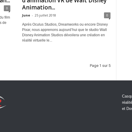
n...
d’animation VR de Walt Disney
Animation...
0
June
-
25 juillet 2018
0
du film
s de
Après Oculus Studios, Dreamworks ou encore Disney
Pixar, nous apprenons aujourd’hui que le studio Walt
Disney Animation Studios dévoilera une création en
réalité virtuelle le...
Page 1 sur 5
Casqu
réalit
et Do