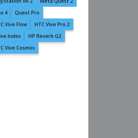
ayStation VR 2
Meta Quest 2
co 4
Quest Pro
C Vive Flow
HTC Vive Pro 2
lve Index
HP Reverb G2
C Vive Cosmos