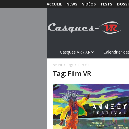
ACCUEIL
NEWS
VIDÉOS
TESTS
DOSSI
C
a
s
q
u
e
s
Casques VR / XR
Calendrier des
-
V
Accueil
Tags
Film VR
R
Tag: Film VR
.
c
o
m