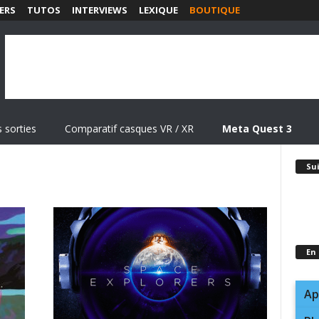
ERS
TUTOS
INTERVIEWS
LEXIQUE
BOUTIQUE
 sorties
Comparatif casques VR / XR
Meta Quest 3
Su
En
Ap