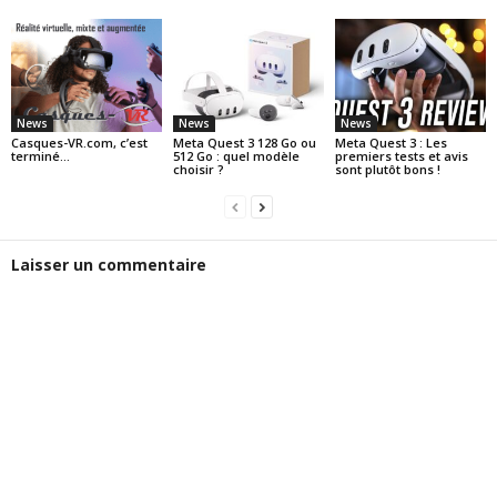
News
News
News
Casques-VR.com, c’est
Meta Quest 3 128 Go ou
Meta Quest 3 : Les
terminé…
512 Go : quel modèle
premiers tests et avis
choisir ?
sont plutôt bons !
Laisser un commentaire