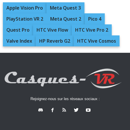
Apple Vision Pro
Meta Quest 3
PlayStation VR 2
Meta Quest 2
Pico 4
Quest Pro
HTC Vive Flow
HTC Vive Pro 2
Valve Index
HP Reverb G2
HTC Vive Cosmos
Rejoignez-nous sur les réseaux sociaux :