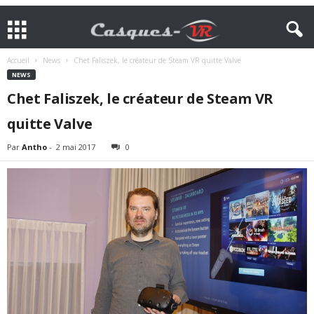
Accueil
News
Chet Faliszek, le créateur de Steam VR quitte Valve
NEWS
Chet Faliszek, le créateur de Steam VR
quitte Valve
Par
Antho
-
2 mai 2017
0