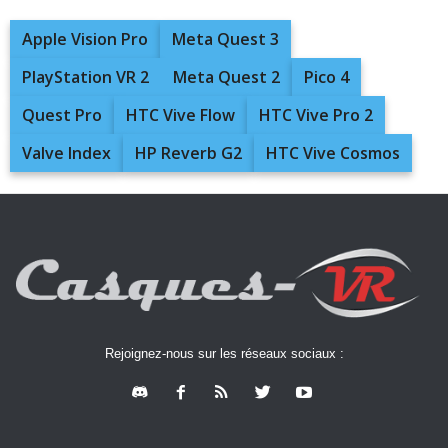
Apple Vision Pro
Meta Quest 3
PlayStation VR 2
Meta Quest 2
Pico 4
Quest Pro
HTC Vive Flow
HTC Vive Pro 2
Valve Index
HP Reverb G2
HTC Vive Cosmos
Rejoignez-nous sur les réseaux sociaux :