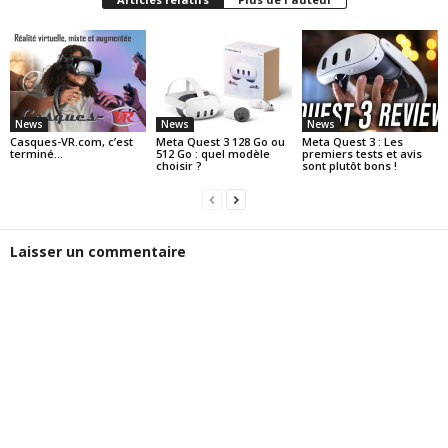
News
News
News
Casques-VR.com, c’est
Meta Quest 3 128 Go ou
Meta Quest 3 : Les
terminé…
512 Go : quel modèle
premiers tests et avis
choisir ?
sont plutôt bons !
Laisser un commentaire