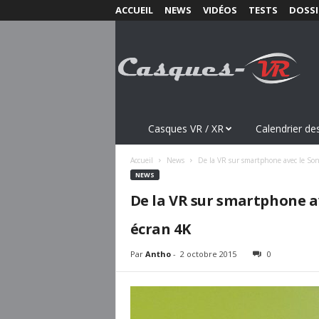
ACCUEIL
NEWS
VIDÉOS
TESTS
DOSSI
C
a
s
q
u
e
s
Casques VR / XR
Calendrier des
-
V
Accueil
News
De la VR sur smartphone avec le Son
R
NEWS
.
De la VR sur smartphone a
c
o
écran 4K
m
Par
Antho
-
2 octobre 2015
0