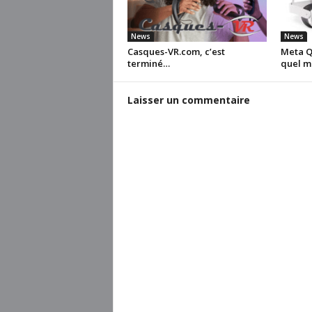
News
News
Casques-VR.com, c’est
Meta Qu
terminé…
quel m
Laisser un commentaire