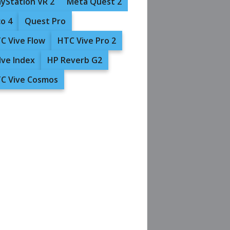
ayStation VR 2
Meta Quest 2
co 4
Quest Pro
C Vive Flow
HTC Vive Pro 2
lve Index
HP Reverb G2
C Vive Cosmos