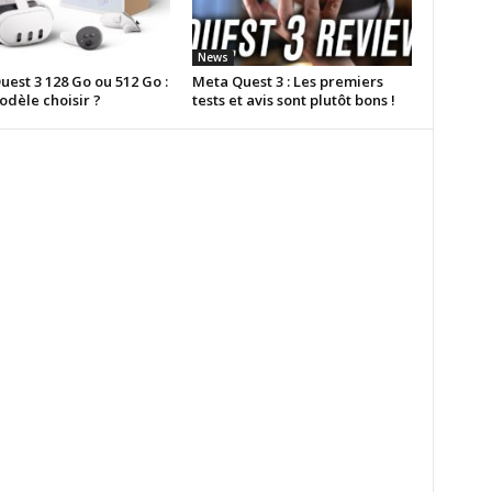
News
est 3 128 Go ou 512 Go :
Meta Quest 3 : Les premiers
odèle choisir ?
tests et avis sont plutôt bons !