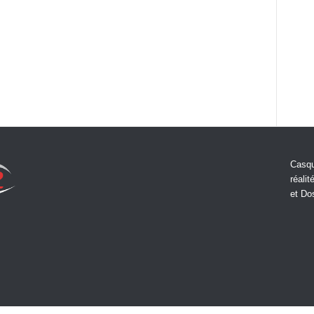
Casqu
réalit
et Do