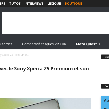
ERS
TUTOS
INTERVIEWS
LEXIQUE
BOUTIQUE
 sorties
Comparatif casques VR / XR
Meta Quest 3
y Xperia Z5 Premium et...
Su
vec le Sony Xperia Z5 Premium et son
En
Ap