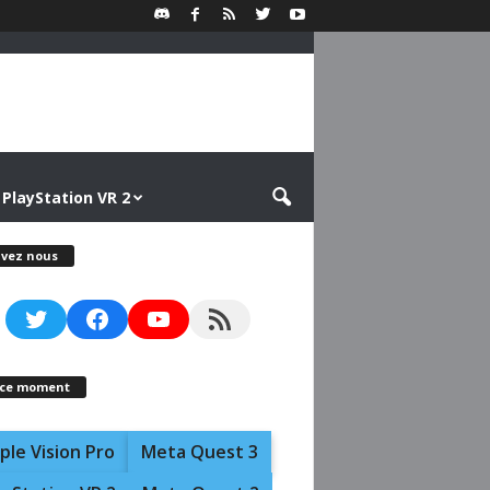
PlayStation VR 2
ivez nous
Twitter
Facebook
YouTube
RSS Feed
 ce moment
ple Vision Pro
Meta Quest 3