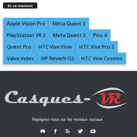
En ce moment
Apple Vision Pro
Meta Quest 3
PlayStation VR 2
Meta Quest 2
Pico 4
Quest Pro
HTC Vive Flow
HTC Vive Pro 2
Valve Index
HP Reverb G2
HTC Vive Cosmos
Rejoignez-nous sur les réseaux sociaux :