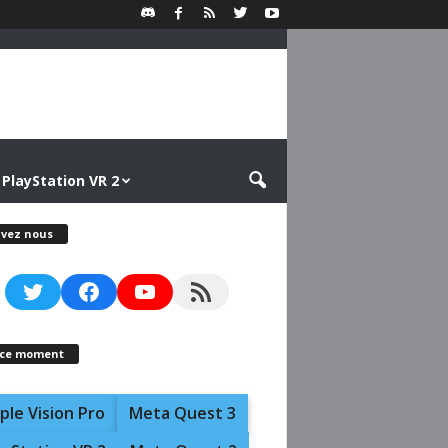
PlayStation VR 2
ivez nous
Twitter
Facebook
YouTube
RSS Feed
 ce moment
ple Vision Pro
Meta Quest 3