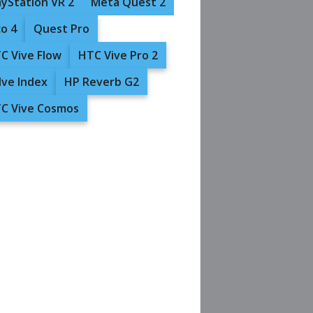
ayStation VR 2
Meta Quest 2
co 4
Quest Pro
C Vive Flow
HTC Vive Pro 2
lve Index
HP Reverb G2
C Vive Cosmos