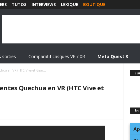
ERS
TUTOS
INTERVIEWS
LEXIQUE
BOUTIQUE
 sorties
Comparatif casques VR / XR
Meta Quest 3
echua en VR (HTC Vive et Gear...
Su
 tentes Quechua en VR (HTC Vive et
En
Ap