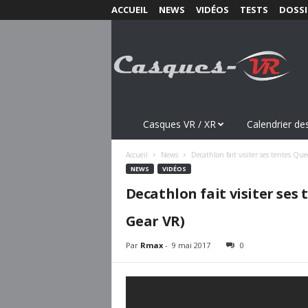
ACCUEIL
NEWS
VIDÉOS
TESTS
DOSSI
C
a
s
q
u
e
s
Casques VR / XR
Calendrier des
-
V
Accueil
News
Decathlon fait visiter ses tentes Qu
R
NEWS
VIDÉOS
.
Decathlon fait visiter ses
c
o
Gear VR)
m
Par
Rmax
-
9 mai 2017
0