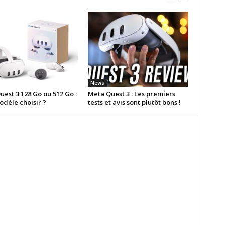
News
est 3 128 Go ou 512 Go :
Meta Quest 3 : Les premiers
odèle choisir ?
tests et avis sont plutôt bons !