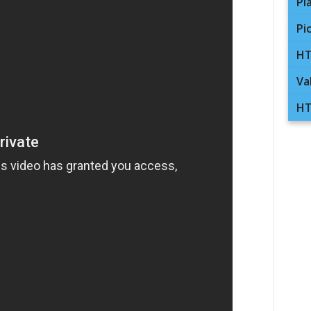
Pl
Pi
HT
Va
HT