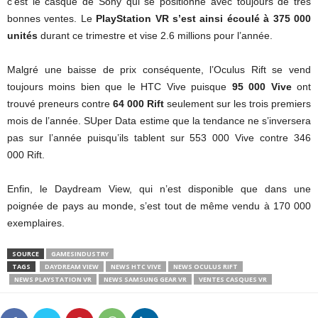
c’est le casque de Sony qui se positionne avec toujours de très
bonnes ventes. Le
PlayStation VR s’est ainsi écoulé à 375 000
unités
durant ce trimestre et vise 2.6 millions pour l’année.
Malgré une baisse de prix conséquente, l’Oculus Rift se vend
toujours moins bien que le HTC Vive puisque
95 000 Vive
ont
trouvé preneurs contre
64 000 Rift
seulement sur les trois premiers
mois de l’année. SUper Data estime que la tendance ne s’inversera
pas sur l’année puisqu’ils tablent sur 553 000 Vive contre 346
000 Rift.
Enfin, le Daydream View, qui n’est disponible que dans une
poignée de pays au monde, s’est tout de même vendu à 170 000
exemplaires.
SOURCE
GAMESINDUSTRY
TAGS
DAYDREAM VIEW
NEWS HTC VIVE
NEWS OCULUS RIFT
NEWS PLAYSTATION VR
NEWS SAMSUNG GEAR VR
VENTES CASQUES VR