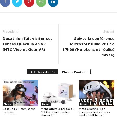
Précédent
Suivant
Decathlon fait visiter ses
Suivez la conférence
tentes Quechua en VR
Microsoft Build 2017 à
(HTC Vive et Gear VR)
17h00 (HoloLens et réalité
mixte)
Articles relatifs
Plus de l'auteur
News
News
News
Casques-VR.com, c’est
Meta Quest 3 128 Go ou
Meta Quest 3 : Les
terminé…
512 Go : quel modèle
premiers tests et avis
choisir ?
sont plutôt bons !