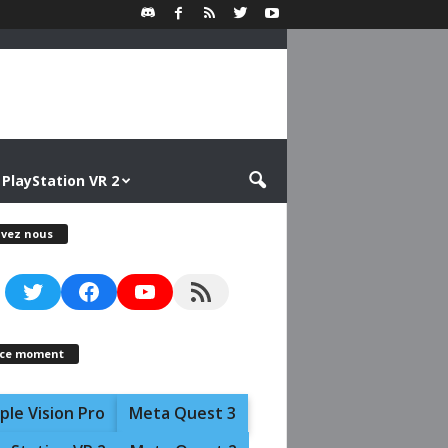
PlayStation VR 2
ivez nous
Twitter
Facebook
YouTube
RSS Feed
 ce moment
ple Vision Pro
Meta Quest 3