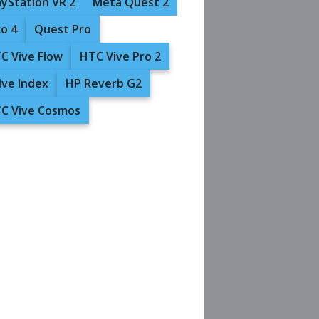
ayStation VR 2
Meta Quest 2
co 4
Quest Pro
C Vive Flow
HTC Vive Pro 2
lve Index
HP Reverb G2
C Vive Cosmos