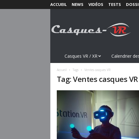
ACCUEIL
NEWS
VIDÉOS
TESTS
DOSSI
C
a
s
q
u
e
s
Casques VR / XR
Calendrier des
-
V
Accueil
Tags
Ventes casques VR
R
Tag: Ventes casques VR
.
c
o
m