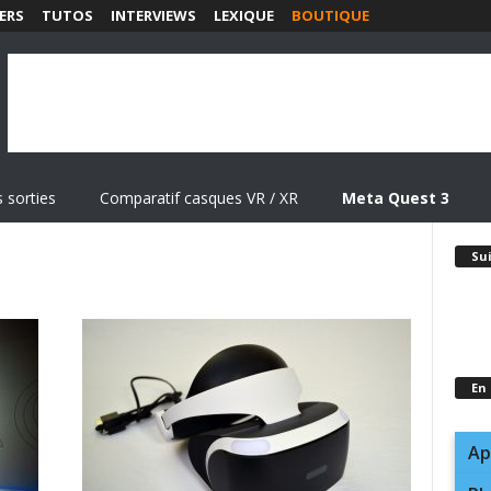
ERS
TUTOS
INTERVIEWS
LEXIQUE
BOUTIQUE
 sorties
Comparatif casques VR / XR
Meta Quest 3
Su
En
Ap