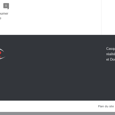
0
tourner
e
Casqu
réalit
et Do
Plan du site