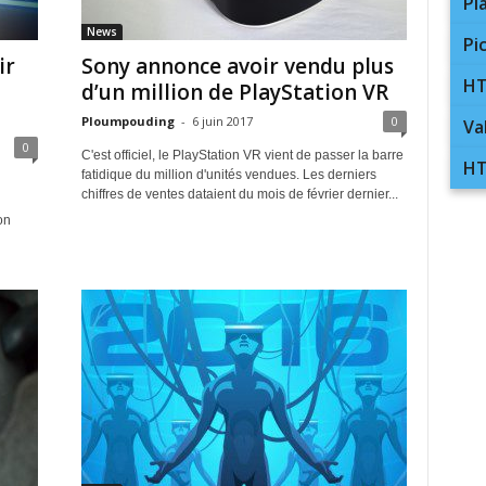
Pl
News
Pi
ir
Sony annonce avoir vendu plus
HT
d’un million de PlayStation VR
Ploumpouding
-
6 juin 2017
0
Va
0
C'est officiel, le PlayStation VR vient de passer la barre
HT
fatidique du million d'unités vendues. Les derniers
chiffres de ventes dataient du mois de février dernier...
on