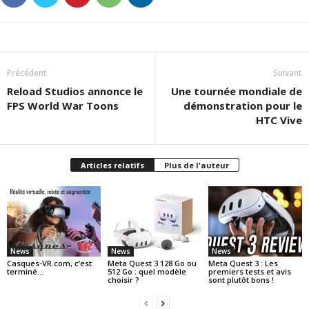
Précédent
Suivant
Reload Studios annonce le
Une tournée mondiale de
FPS World War Toons
démonstration pour le
HTC Vive
Articles relatifs
Plus de l'auteur
News
News
News
Casques-VR.com, c’est
Meta Quest 3 128 Go ou
Meta Quest 3 : Les
terminé…
512 Go : quel modèle
premiers tests et avis
choisir ?
sont plutôt bons !