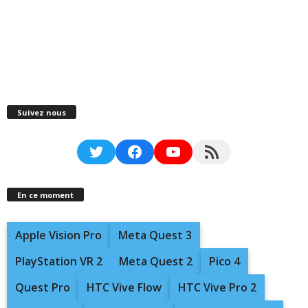
Suivez nous
Twitter
Facebook
YouTube
RSS Feed
En ce moment
Apple Vision Pro
Meta Quest 3
PlayStation VR 2
Meta Quest 2
Pico 4
Quest Pro
HTC Vive Flow
HTC Vive Pro 2