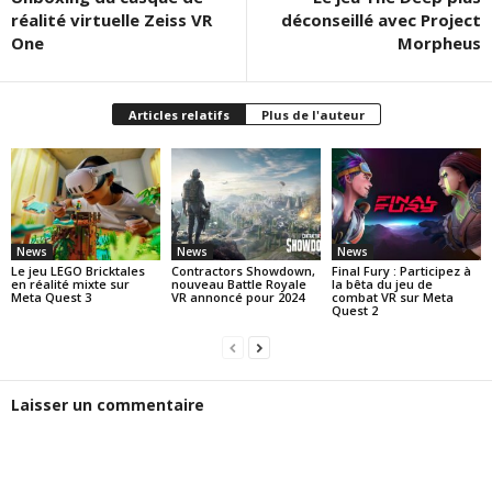
réalité virtuelle Zeiss VR
déconseillé avec Project
One
Morpheus
Articles relatifs
Plus de l'auteur
News
News
News
Le jeu LEGO Bricktales
Contractors Showdown,
Final Fury : Participez à
en réalité mixte sur
nouveau Battle Royale
la bêta du jeu de
Meta Quest 3
VR annoncé pour 2024
combat VR sur Meta
Quest 2
Laisser un commentaire