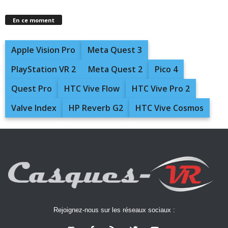
En ce moment
Apple Vision Pro
Meta Quest 3
PlayStation VR 2
Meta Quest 2
Pico 4
Quest Pro
HTC Vive Flow
HTC Vive Pro 2
Valve Index
HP Reverb G2
HTC Vive Cosmos
Rejoignez-nous sur les réseaux sociaux :