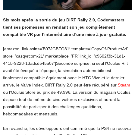
Six mois après la sortie du jeu DiRT Rally 2.0, Codemasters
tient ses promesses en rendant son jeu complètement
compatible VR par l’intermédiaire d’une mise à jour gratuite.
[amazon_link asins=’B07JGBFQ81′ template=’CopyOf-ProductAd’
store=’casqvrcom-21′ marketplace=’FR’ link_id=’c9602f3b-31d1-
441b-9228-13adcd545a07′]Seconde surprise, si seul l’Oculus Rift
avait été évoqué à l’époque, la simulation automobile est
finalement compatible également avec le HTC Vive et le dernier
arrivé, le Valve Index. DiRT Rally 2.0 peut être récupéré sur
Steam
ou l’Oculus Store au prix de 49.99€. La version du magasin Oculus
dispose tout de même de cinq voitures exclusives et auront la
possibilité de participer à des challenges quotidiens,
hebdomadaires et mensuels.
En revanche, les développeurs ont confirmé que la PS4 ne recevra