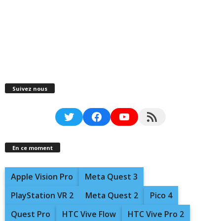
Suivez nous
Twitter
Facebook
YouTube
RSS Feed
En ce moment
Apple Vision Pro
Meta Quest 3
PlayStation VR 2
Meta Quest 2
Pico 4
Quest Pro
HTC Vive Flow
HTC Vive Pro 2