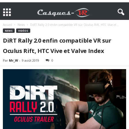
Accueil
News
DiRT Rally 2.0 enfin compatible VR sur Oculus Rift, HTC Vive et...
NEWS
VIDÉOS
DiRT Rally 2.0 enfin compatible VR sur
Oculus Rift, HTC Vive et Valve Index
Par
Mr_W
-
9 août 2019
0