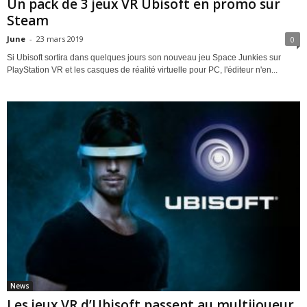
Un pack de 3 jeux VR Ubisoft en promo sur
Steam
June
-
23 mars 2019
0
Si Ubisoft sortira dans quelques jours son nouveau jeu Space Junkies sur
PlayStation VR et les casques de réalité virtuelle pour PC, l'éditeur n'en...
News
Les jeux VR d’Ubisoft passent au multijoueur