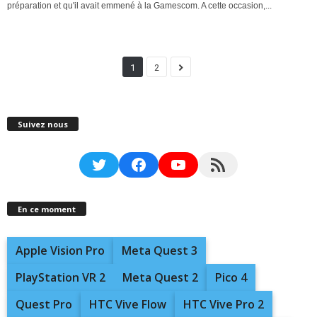
préparation et qu'il avait emmené à la Gamescom. A cette occasion,...
1
2
Suivez nous
Twitter
Facebook
YouTube
RSS Feed
En ce moment
Apple Vision Pro
Meta Quest 3
PlayStation VR 2
Meta Quest 2
Pico 4
Quest Pro
HTC Vive Flow
HTC Vive Pro 2