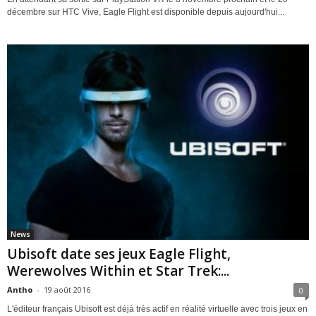
décembre sur HTC Vive, Eagle Flight est disponible depuis aujourd'hui...
News
Ubisoft date ses jeux Eagle Flight,
Werewolves Within et Star Trek:...
Antho
-
19 août 2016
0
L'éditeur français Ubisoft est déjà très actif en réalité virtuelle avec trois jeux en