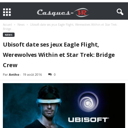
Accueil
News
Ubisoft date ses jeux Eagle Flight, Werewolves Within et Star Trek:
Bridge...
NEWS
Ubisoft date ses jeux Eagle Flight,
Werewolves Within et Star Trek: Bridge
Crew
Par
Antho
-
19 août 2016
0