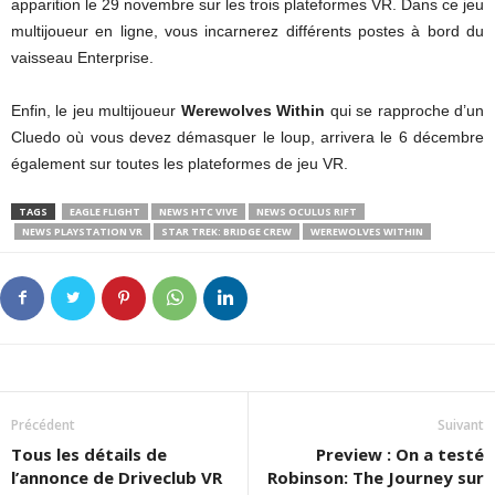
apparition le 29 novembre sur les trois plateformes VR. Dans ce jeu
multijoueur en ligne, vous incarnerez différents postes à bord du
vaisseau Enterprise.
Enfin, le jeu multijoueur
Werewolves Within
qui se rapproche d’un
Cluedo où vous devez démasquer le loup, arrivera le 6 décembre
également sur toutes les plateformes de jeu VR.
TAGS
EAGLE FLIGHT
NEWS HTC VIVE
NEWS OCULUS RIFT
NEWS PLAYSTATION VR
STAR TREK: BRIDGE CREW
WEREWOLVES WITHIN
Précédent
Suivant
Tous les détails de
Preview : On a testé
l’annonce de Driveclub VR
Robinson: The Journey sur