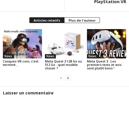
PlayStation VR
Articles relatifs
Plus de l'auteur
News
News
News
Casques-VR.com, c’est
Meta Quest 3 128 Go ou
Meta Quest 3 : Les
terminé…
512 Go : quel modèle
premiers tests et avis
choisir ?
sont plutôt bons !
Laisser un commentaire