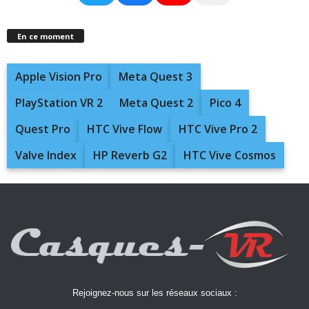
En ce moment
Apple Vision Pro
Meta Quest 3
PlayStation VR 2
Meta Quest 2
Pico 4
Quest Pro
HTC Vive Flow
HTC Vive Pro 2
Valve Index
HP Reverb G2
HTC Vive Cosmos
Rejoignez-nous sur les réseaux sociaux :