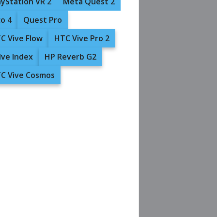
ayStation VR 2
Meta Quest 2
co 4
Quest Pro
C Vive Flow
HTC Vive Pro 2
lve Index
HP Reverb G2
C Vive Cosmos