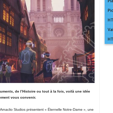
Pl
Pi
HT
Va
HT
ments, de l’Histoire ou tout à la fois, voilà une idée
tement vous convenir.
t Amaclio Studios présentent « Éternelle Notre-Dame », une