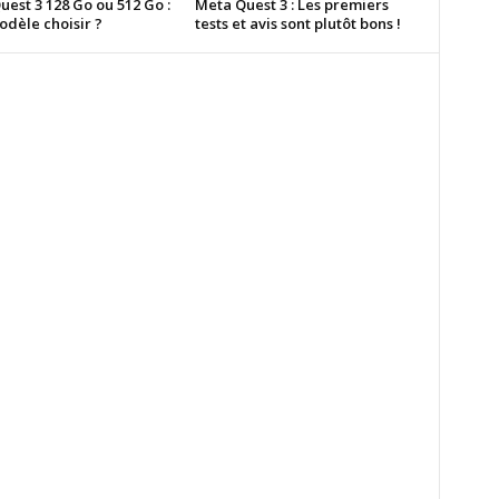
est 3 128 Go ou 512 Go :
Meta Quest 3 : Les premiers
odèle choisir ?
tests et avis sont plutôt bons !