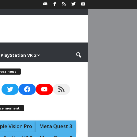
PlayStation VR 2
ivez nous
Twitter
Facebook
YouTube
RSS Feed
 ce moment
ple Vision Pro
Meta Quest 3