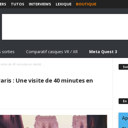
ERS
TUTOS
INTERVIEWS
LEXIQUE
BOUTIQUE
 sorties
Comparatif casques VR / XR
Meta Quest 3
visite de 40 minutes en réalité...
Su
ris : Une visite de 40 minutes en
En
Ap