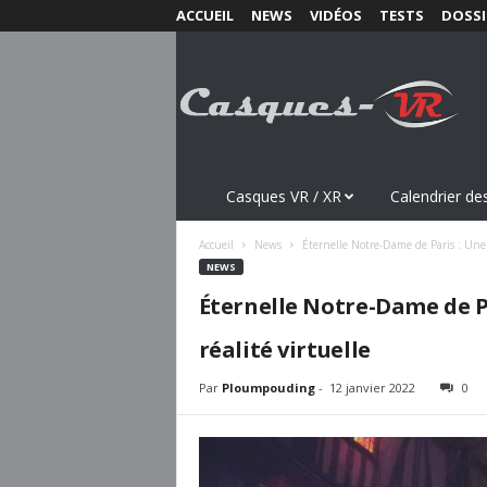
ACCUEIL
NEWS
VIDÉOS
TESTS
DOSSI
C
a
s
q
u
e
s
Casques VR / XR
Calendrier des
-
V
Accueil
News
Éternelle Notre-Dame de Paris : Une 
R
NEWS
.
Éternelle Notre-Dame de Pa
c
o
réalité virtuelle
m
Par
Ploumpouding
-
12 janvier 2022
0