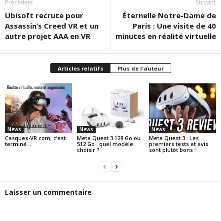
Précédent
Suivant
Ubisoft recrute pour
Éternelle Notre-Dame de
Assassin’s Creed VR et un
Paris : Une visite de 40
autre projet AAA en VR
minutes en réalité virtuelle
Articles relatifs
Plus de l'auteur
News
News
News
Casques-VR.com, c’est
Meta Quest 3 128 Go ou
Meta Quest 3 : Les
terminé…
512 Go : quel modèle
premiers tests et avis
choisir ?
sont plutôt bons !
Laisser un commentaire