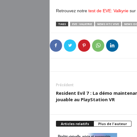
Retrouvez notre
test de EVE: Valkyrie
sur 
TAGS
EVE : VALKYRIE
NEWS HTC VIVE
NEWS OC
Précédent
Resident Evil 7 : La démo maintena
jouable au PlayStation VR
Articles relatifs
Plus de l'auteur