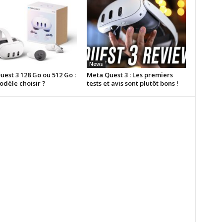
News
est 3 128 Go ou 512 Go :
Meta Quest 3 : Les premiers
odèle choisir ?
tests et avis sont plutôt bons !