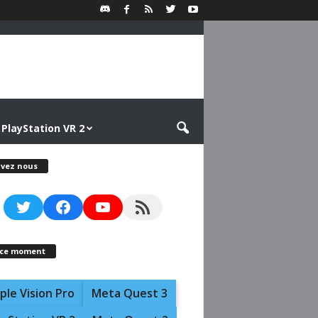
PlayStation VR 2
ivez nous
Twitter
Facebook
YouTube
RSS Feed
 ce moment
ple Vision Pro
Meta Quest 3