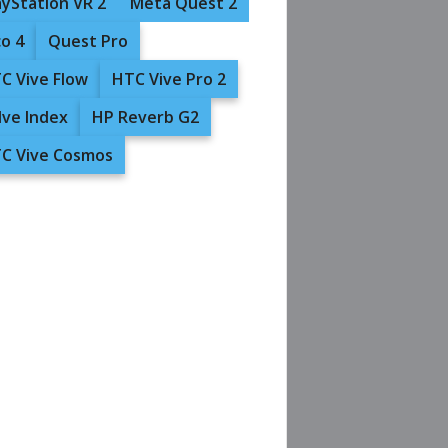
ayStation VR 2
Meta Quest 2
co 4
Quest Pro
C Vive Flow
HTC Vive Pro 2
lve Index
HP Reverb G2
C Vive Cosmos