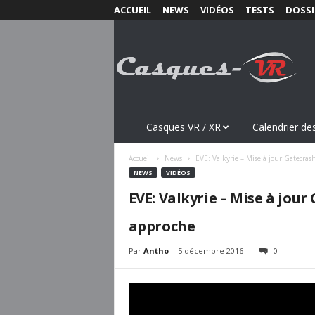
ACCUEIL
NEWS
VIDÉOS
TESTS
DOSSI
C
a
s
q
u
e
s
Casques VR / XR
Calendrier des
-
V
Accueil
News
EVE: Valkyrie – Mise à jour Gatecrash
R
NEWS
VIDÉOS
.
EVE: Valkyrie – Mise à jour
c
o
approche
m
Par
Antho
-
5 décembre 2016
0