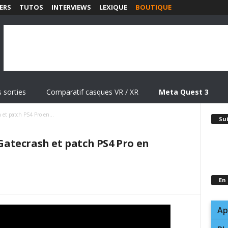
ERS
TUTOS
INTERVIEWS
LEXIQUE
BOUTIQUE
 sorties
Comparatif casques VR / XR
Meta Quest 3
 et patch PS4 Pro en...
Su
 Gatecrash et patch PS4 Pro en
En
Ap