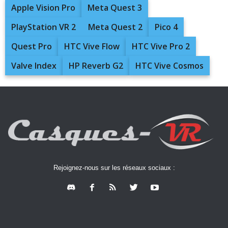
Apple Vision Pro
Meta Quest 3
PlayStation VR 2
Meta Quest 2
Pico 4
Quest Pro
HTC Vive Flow
HTC Vive Pro 2
Valve Index
HP Reverb G2
HTC Vive Cosmos
Rejoignez-nous sur les réseaux sociaux :