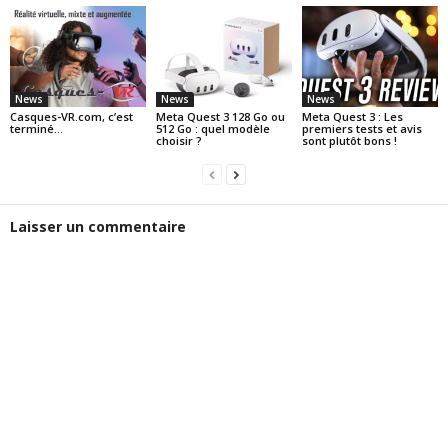
News
News
News
Casques-VR.com, c’est
Meta Quest 3 128 Go ou
Meta Quest 3 : Les
terminé…
512 Go : quel modèle
premiers tests et avis
choisir ?
sont plutôt bons !
Laisser un commentaire