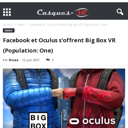
Accueil
News
Facebook et Oculus s’offrent Big Box VR (Population: One)
NEWS
Facebook et Oculus s’offrent Big Box VR
(Population: One)
Par
Rmax
-
12 juin 2021
0