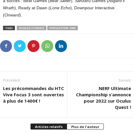
à succès : Beat Games (
Beat Saber
), Sanzaru Games (
Asgard’s
Wrath
), Ready at Dawn (
Lone Echo
), Downpour Interactive
(
Onward
).
TAGS
OCULUS STUDIOS
POPULATION: ONE
Précédent
Suivant
Les précommandes du HTC
NERF Ultimate
Vive Focus 3 sont ouvertes
Championship s’annonce
à plus de 1400€ !
pour 2022 sur Oculus
Quest !
Articles relatifs
Plus de l'auteur