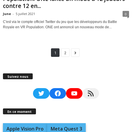
contre 12 en...
June
-
5 juillet 2021
0
C'est via le compte officiel Twitter du jeu que les développeurs du Battle
Royale en VR Population: ONE ont annoncé un nouveau mode de...
1
2
Suivez nous
Twitter
Facebook
YouTube
RSS Feed
En ce moment
Apple Vision Pro
Meta Quest 3