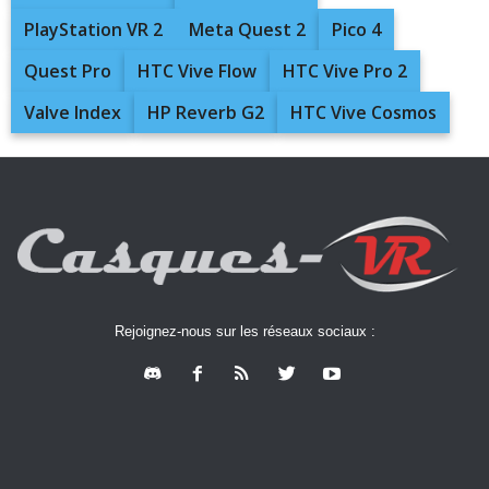
PlayStation VR 2
Meta Quest 2
Pico 4
Quest Pro
HTC Vive Flow
HTC Vive Pro 2
Valve Index
HP Reverb G2
HTC Vive Cosmos
Rejoignez-nous sur les réseaux sociaux :