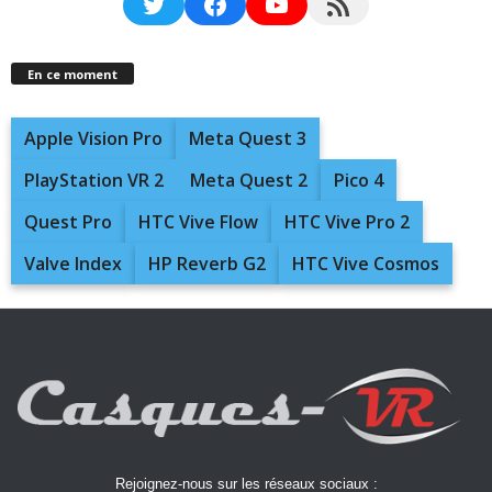
Twitter
Facebook
YouTube
RSS Feed
En ce moment
Apple Vision Pro
Meta Quest 3
PlayStation VR 2
Meta Quest 2
Pico 4
Quest Pro
HTC Vive Flow
HTC Vive Pro 2
Valve Index
HP Reverb G2
HTC Vive Cosmos
Rejoignez-nous sur les réseaux sociaux :