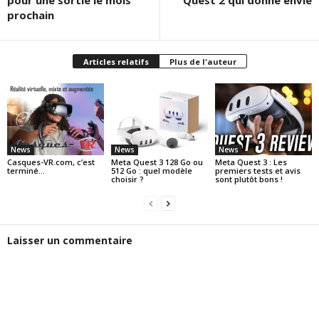
prochain
Articles relatifs
Plus de l'auteur
News
News
News
Casques-VR.com, c’est
Meta Quest 3 128 Go ou
Meta Quest 3 : Les
terminé…
512 Go : quel modèle
premiers tests et avis
choisir ?
sont plutôt bons !
Laisser un commentaire