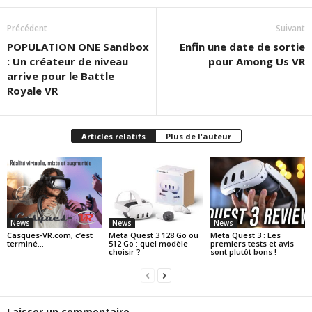
Précédent
Suivant
POPULATION ONE Sandbox
Enfin une date de sortie
: Un créateur de niveau
pour Among Us VR
arrive pour le Battle
Royale VR
Articles relatifs
Plus de l'auteur
News
News
News
Casques-VR.com, c’est
Meta Quest 3 128 Go ou
Meta Quest 3 : Les
terminé…
512 Go : quel modèle
premiers tests et avis
choisir ?
sont plutôt bons !
Laisser un commentaire