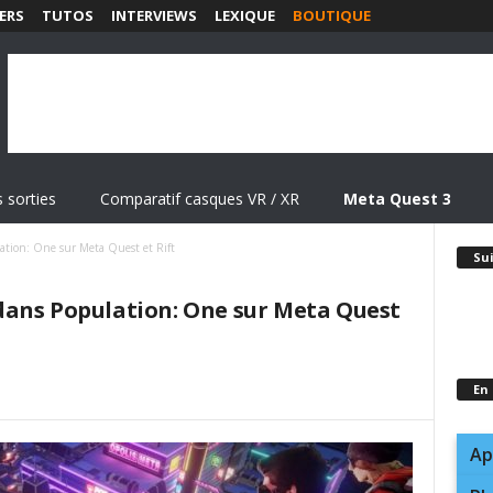
ERS
TUTOS
INTERVIEWS
LEXIQUE
BOUTIQUE
 sorties
Comparatif casques VR / XR
Meta Quest 3
ation: One sur Meta Quest et Rift
Su
dans Population: One sur Meta Quest
En
Ap