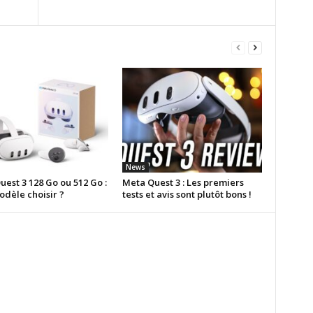
News
est 3 128 Go ou 512 Go :
Meta Quest 3 : Les premiers
odèle choisir ?
tests et avis sont plutôt bons !