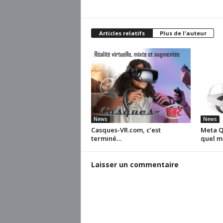
Articles relatifs
Plus de l'auteur
News
News
Casques-VR.com, c’est
Meta Qu
terminé…
quel m
Laisser un commentaire