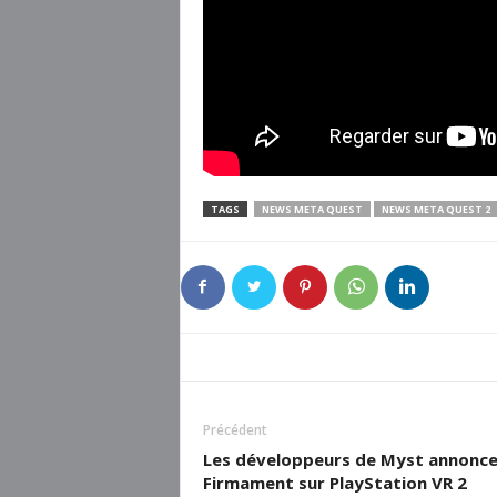
TAGS
NEWS META QUEST
NEWS META QUEST 2
Précédent
Les développeurs de Myst annonc
Firmament sur PlayStation VR 2