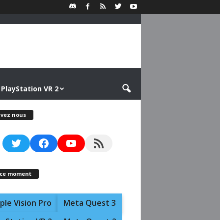
PlayStation VR 2
ivez nous
Twitter
Facebook
YouTube
RSS Feed
 ce moment
ple Vision Pro
Meta Quest 3