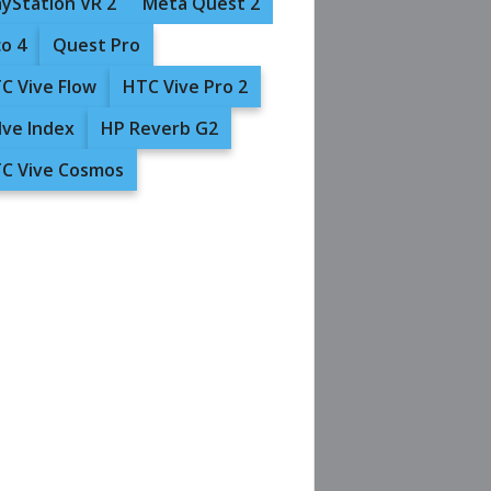
ayStation VR 2
Meta Quest 2
co 4
Quest Pro
C Vive Flow
HTC Vive Pro 2
lve Index
HP Reverb G2
C Vive Cosmos