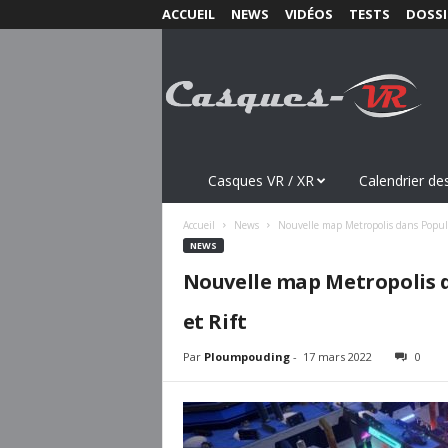
ACCUEIL
NEWS
VIDÉOS
TESTS
DOSSI
C
a
s
q
u
e
s
Casques VR / XR
Calendrier des
-
V
Accueil
News
Nouvelle map Metropolis dans Popul
R
NEWS
.
Nouvelle map Metropolis 
c
o
et Rift
m
Par
Ploumpouding
-
17 mars 2022
0